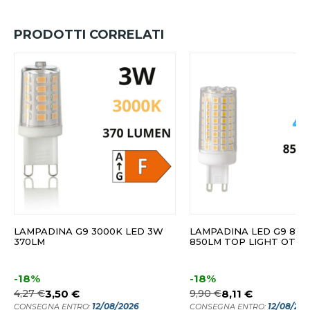
PRODOTTI CORRELATI
LAMPADINA G9 3000K LED 3W
LAMPADINA LED G9 8W
370LM
850LM TOP LIGHT OTTI
-18%
-18%
4,27 €
3,50 €
9,90 €
8,11 €
12/08/2026
12/08/20
CONSEGNA ENTRO:
CONSEGNA ENTRO: