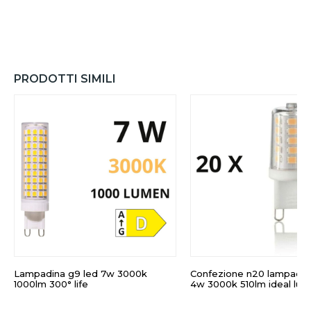
PRODOTTI SIMILI
Lampadina g9 led 7w 3000k
Confezione n20 lampadin
1000lm 300° life
4w 3000k 510lm ideal lux