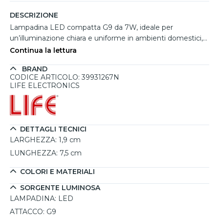
DESCRIZIONE
Lampadina LED compatta G9 da 7W, ideale per
un’illuminazione chiara e uniforme in ambienti domestici,
grazie alla luce bianco naturale a 4000K e a una
Continua la lettura
distribuzione della luce a 300°. Questa lampadina offre
BRAND
un'efficienza luminosa di 1000 lumen, rendendola perfetta
CODICE ARTICOLO: 39931267N
per piccoli spazi dove è richiesta una luce naturale e ben
LIFE ELECTRONICS
distribuita. La durata media di 15.000 ore, con una capacità
di 30.000 cicli di accensione e spegnimento, garantisce un
uso prolungato e ridotte necessità di sostituzione,
ottimizzando il risparmio energetico. Non dimmerabile, è
DETTAGLI TECNICI
pensata per installazioni a intensità luminosa costante.
LARGHEZZA:
1,9 cm
LUNGHEZZA:
7,5 cm
COLORI E MATERIALI
SORGENTE LUMINOSA
LAMPADINA:
LED
ATTACCO:
G9