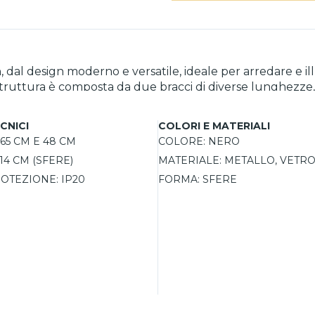
 dal design moderno e versatile, ideale per arredare e ill
 struttura è composta da due bracci di diverse lunghezze
attandolo al proprio stile. I diffusori sferici in vetro sof
fetta per creare un’atmosfera accogliente e rilassante. È
CNICI
COLORI E MATERIALI
acco G9 dei portalampada supporta lampadine LED, ottimiz
65 CM E 48 CM
COLORE:
NERO
14 CM (SFERE)
MATERIALE:
METALLO, VETRO
OTEZIONE:
IP20
FORMA:
SFERE