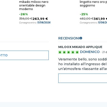
mikado miloox nero
lingotto nero oro 
orientabile design
soggiorno
moderno
-26%
-25%
356,00 €
263,99 €
482,00 €
361,99 
11/08/2026
11/08/
Consegna entro:
Consegna entro:
RECENSIONI
MILOOX MIKADO APPLIQUE
DOMENICO
·
21 
OTTO
Veramente bello, sono soddi
ho installato all’ingresso 
un’atmosfera rilassante all’