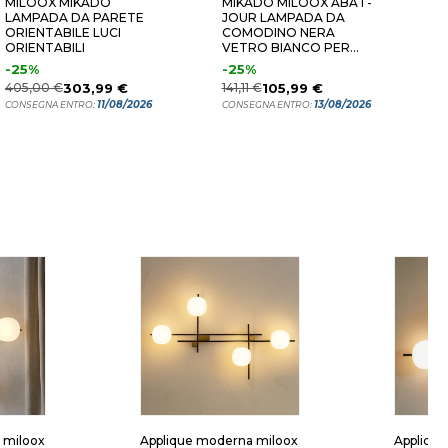
MILOOX MIKADO
MIKADO MILOOX ABAT-
M
LAMPADA DA PARETE
JOUR LAMPADA DA
A
ORIENTABILE LUCI
COMODINO NERA
P
ORIENTABILI
VETRO BIANCO PER
O
CAMERA DA LETTO
-25%
-25%
4
405,00 €
303,99 €
141,11 €
105,99 €
C
11/08/2026
13/08/2026
CONSEGNA ENTRO:
CONSEGNA ENTRO:
e miloox
Applique moderna miloox
Applique