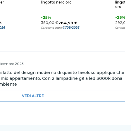
per
lingotto nero oro
lingotto
oro
-25%
-25%
€
380,00 €
284,99 €
292,00 
2026
11/08/2026
Consegna entro:
Consegna e
dicembre 2023
sfatto del design moderno di questo favoloso applique che
del mio appartamento. Con 2 lampadine g9 a led 3000k dona
ambiente
VEDI ALTRE