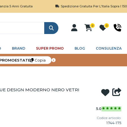
ni Gratuita
Spedizione Gratuita Per L'Italia Sopra I 150€
0
0
Cerca
O
BRAND
SUPER PROMO
BLOG
CONSULENZA
PROMOESTATE
Copia
UE DESIGN MODERNO NERO VETRI
5.0
Codice articolo:
1744-175