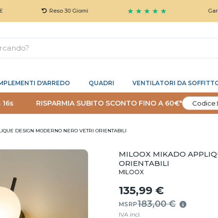
★ ★ ★ ★ ★
Reso 30 Giorni
Garanzia 5 An
MPLEMENTI D'ARREDO
QUADRI
VENTILATORI DA SOFFITT
 15s
RISPARMIA SUBITO SCONTO FINO A 60€*
Codice:
IQUE DESIGN MODERNO NERO VETRI ORIENTABILI
MILOOX MIKADO APPLIQ
ORIENTABILI
MILOOX
135,99 €
183,00 €
MSRP
IVA incl.