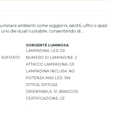
uminare ambienti come soggiorni, salotti, uffici o spazi
, uno dei quali ruotabile, consentendo di
fiato bianco latte, con un diametro di 14 cm,
 disponibile anche una variante con diffusori in vetro
SORGENTE LUMINOSA
zando l’efficienza energetica e assicurando una
LAMPADINA:
LED G9
 SOFFIATO
NUMERO DI LAMPADINE:
2
ATTACCO LAMPADINA:
G9
LAMPADINA INCLUSA:
NO
POTENZA MAX LED:
9W
OTTICA:
DIFFUSA
ORIENTABILE:
SÌ (BRACCIO)
CERTIFICAZIONE:
CE