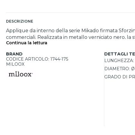
DESCRIZIONE
Applique da interno della serie Mikado firmata Sforzin,
commerciali. Realizzata in metallo verniciato nero, la
Continua la lettura
personalizzare il design in tre configurazioni diverse, ad
garantiscono un’illuminazione uniforme e morbida, per
BRAND
DETTAGLI TE
trasparente, per una resa estetica alternativa. L’att
CODICE ARTICOLO: 1744-175
LUNGHEZZA:
lunga durata.
MILOOX
DIAMETRO:
Ø
GRADO DI PR