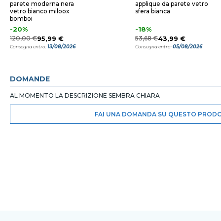
parete moderna nera
applique da parete vetro
vetro bianco miloox
sfera bianca
bomboi
-20%
-18%
120,00 €
95,99 €
53,68 €
43,99 €
13/08/2026
05/08/2026
Consegna entro:
Consegna entro:
DOMANDE
AL MOMENTO LA DESCRIZIONE SEMBRA CHIARA
FAI UNA DOMANDA SU QUESTO PROD