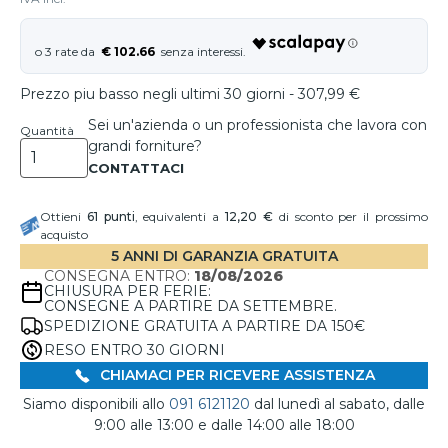
€ 102.66
Prezzo piu basso negli ultimi 30 giorni - 307,99 €
Sei un'azienda o un professionista che lavora con
Quantità
grandi forniture?
Ottieni
61
punti
, equivalenti a
12,20 €
di sconto per il prossimo
acquisto
5 ANNI DI GARANZIA GRATUITA
CONSEGNA ENTRO:
18/08/2026
CHIUSURA PER FERIE:
CONSEGNE A PARTIRE DA SETTEMBRE.
SPEDIZIONE GRATUITA A PARTIRE DA 150€
RESO ENTRO 30 GIORNI
CHIAMACI PER RICEVERE ASSISTENZA
Siamo disponibili allo
091 6121120
dal lunedì al sabato, dalle
9:00 alle 13:00 e dalle 14:00 alle 18:00