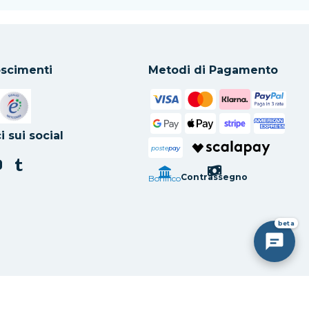
scimenti
Metodi di Pagamento
in una nuova scheda
Si apre in una nuova scheda
i sui social
poste
pay
Contrassegno
Bonifico
beta