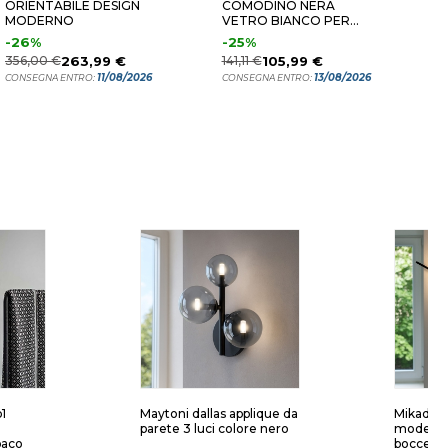
ORIENTABILE DESIGN
COMODINO NERA
P
MODERNO
VETRO BIANCO PER
O
CAMERA DA LETTO
-26%
-25%
4
356,00 €
263,99 €
141,11 €
105,99 €
C
11/08/2026
13/08/2026
CONSEGNA ENTRO:
CONSEGNA ENTRO:
1
Maytoni dallas applique da
Mikado m
parete 3 luci colore nero
moderna l
paco
bocce b