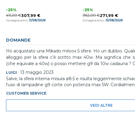
-25%
-25%
411,00 €
307,99 €
362,00 €
271,99 €
11/08/2026
13/08/2026
Consegna entro:
Consegna entro:
DOMANDE
Ho acquistato una Mikado miloox 5 sfere. Ho un dubbio. Quale 
alloggio per la sfera c’è scritto max 40w. Ma significa ch
(che equivale a 40w) o posso mettere g9 da 10w cadauna ? G
·
13 maggio 2023
LUIGI
Salve, la sfera interna misura ø8.5 e risulta leggermente schia
l'uso di lampadine g9 corte con potenza max 5W. Cordialmen
CUSTOMER SERVICE
VEDI ALTRE