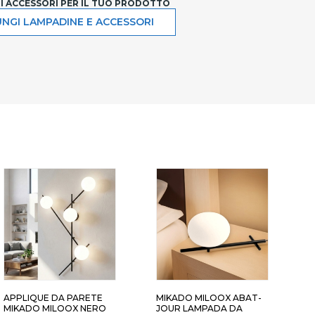
LI ACCESSORI PER IL TUO PRODOTTO
NGI LAMPADINE E ACCESSORI
UCI SFERE BIANCHE
5 LUCI SFERE TRASPARENTI
APPLIQUE DA PARETE
MIKADO MILOOX ABAT-
M
MIKADO MILOOX NERO
JOUR LAMPADA DA
A