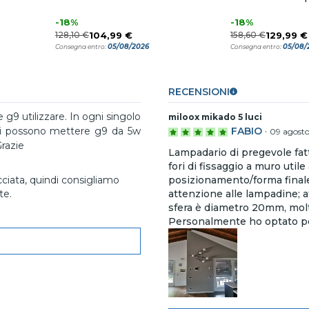
-18%
-18%
128,10 €
104,99 €
158,60 €
129,99 €
05/08/2026
05/08/
Consegna entro:
Consegna entro:
RECENSIONI
g9 utilizzare. In ogni singolo
miloox mikado 5 luci
e si possono mettere g9 da 5w
FABIO
·
09 agost
razie
Lampadario di pregevole fatt
fori di fissaggio a muro util
cciata, quindi consigliamo
posizionamento/forma finale d
te.
attenzione alle lampadine; a
sfera è diametro 20mm, molt
Personalmente ho optato p