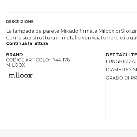
DESCRIZIONE
La lampada da parete Mikado firmata Miloox di Sforzin 
Con la sua struttura in metallo verniciato nero e i quat
Continua la lettura
personalizzate. I diffusori a sfera, realizzati in vetr
luminosità calda e avvolgente. È disponibile anche una variante con sfere
BRAND
DETTAGLI TE
ristoranti, alberghi o hotel, la lampada Mikado perme
CODICE ARTICOLO: 1744-178
LUNGHEZZA:
con lampadine LED, garantendo un notevole risparmio en
MILOOX
DIAMETRO:
S
per creare soluzioni di design armoniose.
GRADO DI PR