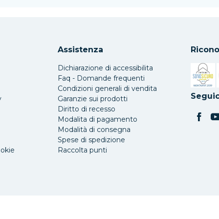
Assistenza
Ricono
Dichiarazione di accessibilita
Faq - Domande frequenti
Condizioni generali di vendita
Si apre 
Seguic
y
Garanzie sui prodotti
Diritto di recesso
Modalita di pagamento
Modalità di consegna
Spese di spedizione
ookie
Raccolta punti