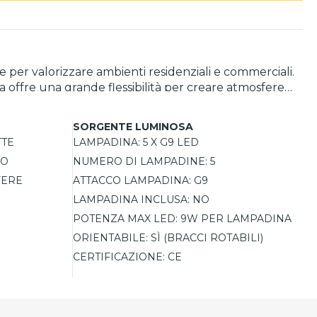
 per valorizzare ambienti residenziali e commerciali.
da offre una grande flessibilità per creare atmosfere
ce in modo uniforme, arricchendo l’ambiente con una
rni moderni,
SORGENTE LUMINOSA
va. Dotata di cinque portalampada G9, è compatibile
TTE
LAMPADINA:
5 X G9 LED
ad altri prodotti della stessa serie la rende ideale
RO
NUMERO DI LAMPADINE:
5
FERE
ATTACCO LAMPADINA:
G9
LAMPADINA INCLUSA:
NO
POTENZA MAX LED:
9W PER LAMPADINA
ORIENTABILE:
SÌ (BRACCI ROTABILI)
CERTIFICAZIONE:
CE