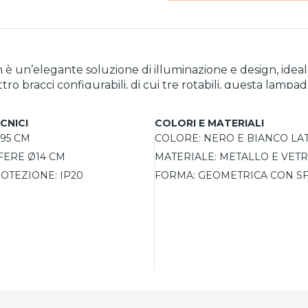
è un’elegante soluzione di illuminazione e design, ideale
tro bracci configurabili, di cui tre rotabili, questa lampa
o bianco latte con un diametro di 14 cm, diffondono la lu
 trasparenti per uno stile ancora più versatile. Perfetta per salotti, soggio
CNICI
COLORI E MATERIALI
tte di ottenere un’illuminazione scenografica e decorati
95 CM
COLORE:
NERO E BIANCO LA
ergetico e una lunga durata. La possibilità di abbinarla 
FERE Ø14 CM
MATERIALE:
METALLO E VET
OTEZIONE:
IP20
FORMA:
GEOMETRICA CON S