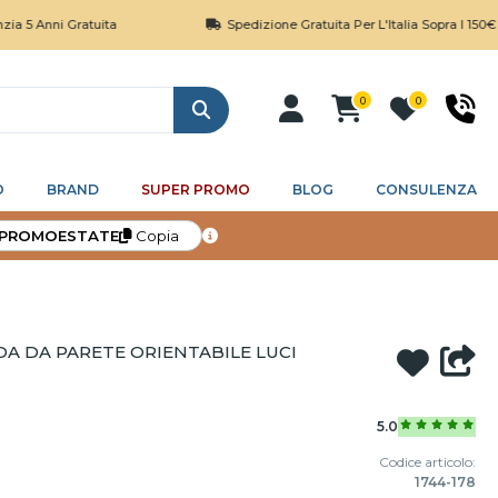
Gratuita
Spedizione Gratuita Per L'Italia Sopra I 150€
0
0
Cerca
O
BRAND
SUPER PROMO
BLOG
CONSULENZA
PROMOESTATE
Copia
A DA PARETE ORIENTABILE LUCI
5.0
Codice articolo:
1744-178