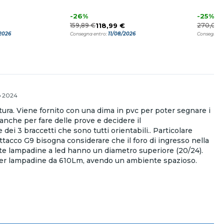
-26%
-25%
159,89 €
118,99 €
270,00 
2026
11/08/2026
Consegna entro:
Consegna e
o 2024
ura. Viene fornito con una dima in pvc per poter segnare i
e anche per fare delle prove e decidere il
ei 3 braccetti che sono tutti orientabili.. Particolare
ttacco G9 bisogna considerare che il foro di ingresso nella
e lampadine a led hanno un diametro superiore (20/24).
er lampadine da 610Lm, avendo un ambiente spazioso.