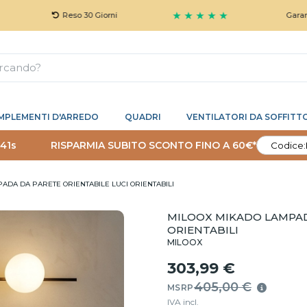
★ ★ ★ ★ ★
Reso 30 Giorni
Garanzia 5 Anni 
MPLEMENTI D'ARREDO
QUADRI
VENTILATORI DA SOFFITT
 40s
RISPARMIA SUBITO SCONTO FINO A 60€*
Codice:
ADA DA PARETE ORIENTABILE LUCI ORIENTABILI
MILOOX MIKADO LAMPAD
ORIENTABILI
MILOOX
303,99 €
405,00 €
MSRP
IVA incl.