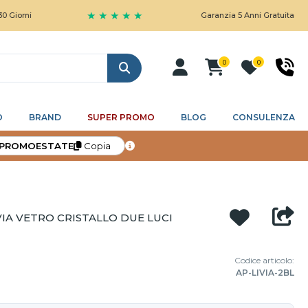
★ ★ ★ ★ ★
i
Garanzia 5 Anni Gratuita
0
0
Cerca
O
BRAND
SUPER PROMO
BLOG
CONSULENZA
PROMOESTATE
Copia
IA VETRO CRISTALLO DUE LUCI
Codice articolo:
AP-LIVIA-2BL