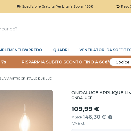
Spedizione Gratuita Per L'Italia Sopra I 150€
Reso 30 Giorn
MPLEMENTI D'ARREDO
QUADRI
VENTILATORI DA SOFFITT
 7s
RISPARMIA SUBITO SCONTO FINO A 60€*
Codice:
LIVIA VETRO CRISTALLO DUE LUCI
ONDALUCE APPLIQUE LIV
ONDALUCE
109,99 €
146,30 €
MSRP
IVA incl.