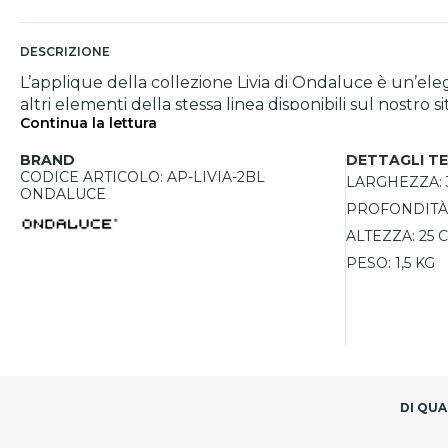
DESCRIZIONE
L’applique della collezione Livia di Ondaluce è un’eleg
altri elementi della stessa linea disponibili sul nostro sito. Realizzata artigianalmente in cristallo trasparente con dettagli bianchi e cromati, questa app
Continua la lettura
distingue per la sua raffinatezza e il design senza 
LED per un’illuminazione ottimale e un maggiore rispa
BRAND
DETTAGLI TE
un tocco retrò e sofisticato all’ambiente. Disponibile anche nella variante con una sola luce, questa applique rappresenta un’ottima scelta in termini di qualità e
CODICE ARTICOLO: AP-LIVIA-2BL
LARGHEZZA:
convenienza, con una garanzia di 5 anni inclusa nel p
ONDALUCE
PROFONDITÀ
ALTEZZA:
25 
PESO:
1,5 KG
DI QUA