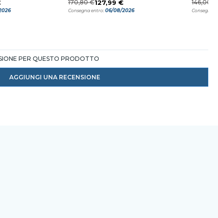
€
170,80 €
127,99 €
146,00 €
2026
06/08/2026
Consegna entro:
Consegna e
NSIONE PER QUESTO PRODOTTO
AGGIUNGI UNA RECENSIONE