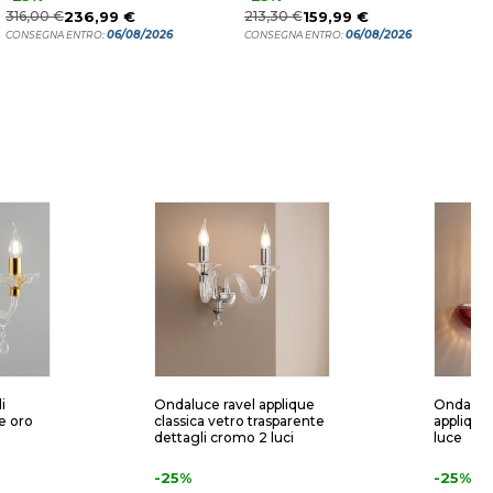
316,00 €
236,99 €
213,30 €
159,99 €
C
06/08/2026
06/08/2026
CONSEGNA ENTRO:
CONSEGNA ENTRO:
i
Ondaluce ravel applique
Ondaluce
te oro
classica vetro trasparente
applique
dettagli cromo 2 luci
luce
-25%
-25%