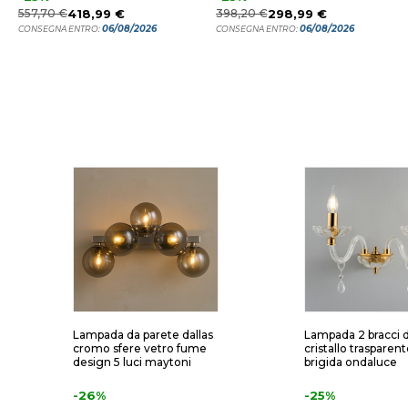
557,70 €
418,99 €
398,20 €
298,99 €
06/08/2026
06/08/2026
CONSEGNA ENTRO:
CONSEGNA ENTRO:
Lampada da parete dallas
Lampada 2 bracci d
cromo sfere vetro fume
cristallo trasparen
design 5 luci maytoni
brigida ondaluce
-26%
-25%