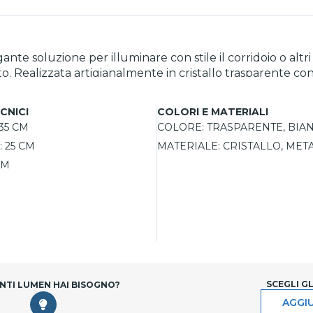
ante soluzione per illuminare con stile il corridoio o al
lique si
tempo. I due bracci curvati sostengono due portalampadin
rmio energetico. Per un effetto ancora più suggestivo, s
CNICI
COLORI E MATERIALI
35 CM
COLORE:
TRASPARENTE, BIA
rezzo.
:
25 CM
MATERIALE:
CRISTALLO, MET
CM
SCEGLI G
NTI LUMEN HAI BISOGNO?
AGGIU