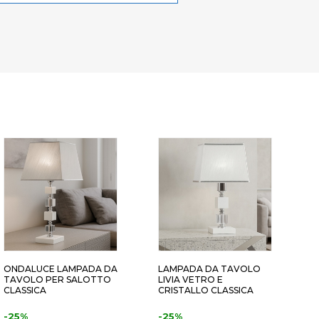
ONDALUCE LAMPADA DA
LAMPADA DA TAVOLO
O
TAVOLO PER SALOTTO
LIVIA VETRO E
T
CLASSICA
CRISTALLO CLASSICA
C
-25%
-25%
3