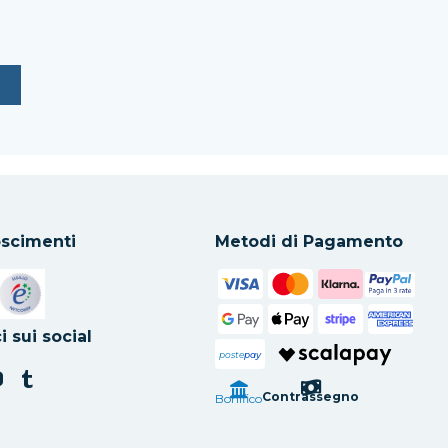
scimenti
Metodi di Pagamento
in una nuova scheda
Si apre in una nuova scheda
i sui social
poste
pay
Contrassegno
Bonifico