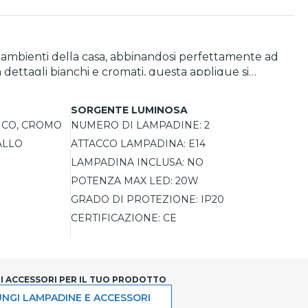
tri ambienti della casa, abbinandosi perfettamente ad
e con attacco E14, permettendo l’uso di lampadine
i consiglia l’uso di lampadine a filamento, che donano
SORGENTE LUMINOSA
NCO, CROMO
NUMERO DI LAMPADINE:
2
ALLO
ATTACCO LAMPADINA:
E14
LAMPADINA INCLUSA:
NO
POTENZA MAX LED:
20W
GRADO DI PROTEZIONE:
IP20
CERTIFICAZIONE:
CE
LI ACCESSORI PER IL TUO PRODOTTO
NGI LAMPADINE E ACCESSORI