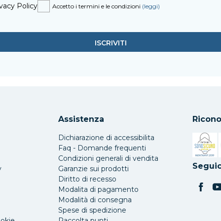
vacy Policy
Accetto i termini e le condizioni
(leggi)
Assistenza
Ricono
Dichiarazione di accessibilita
Faq - Domande frequenti
Condizioni generali di vendita
Si apre 
Seguic
y
Garanzie sui prodotti
Diritto di recesso
Modalita di pagamento
Modalità di consegna
Spese di spedizione
ookie
Raccolta punti