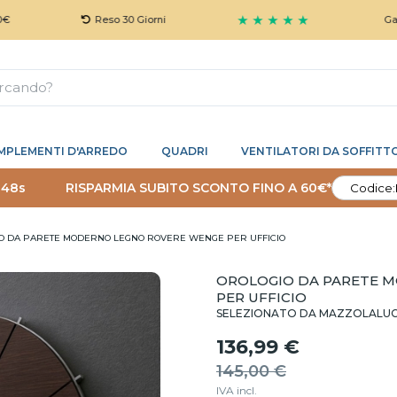
★ ★ ★ ★ ★
Reso 30 Giorni
Garanzia 5
MPLEMENTI D'ARREDO
QUADRI
VENTILATORI DA SOFFITT
 47s
RISPARMIA SUBITO SCONTO FINO A 60€*
Codice:
O DA PARETE MODERNO LEGNO ROVERE WENGE PER UFFICIO
OROLOGIO DA PARETE 
PER UFFICIO
SELEZIONATO DA MAZZOLALU
136,99 €
145,00 €
IVA incl.