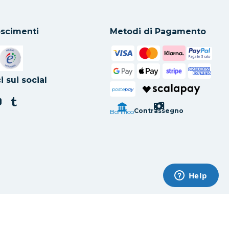
scimenti
Metodi di Pagamento
in una nuova scheda
Si apre in una nuova scheda
i sui social
poste
pay
Contrassegno
Bonifico