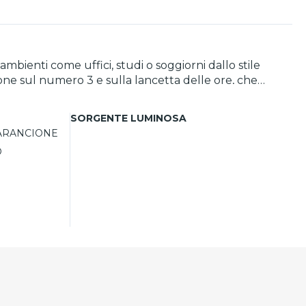
bienti come uffici, studi o soggiorni dallo stile
cione sul numero 3 e sulla lancetta delle ore, che
 orologio da parete particolare si distingue per
SORGENTE LUMINOSA
ARANCIONE
O