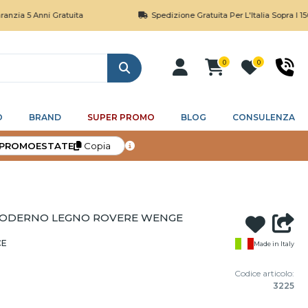
 Anni Gratuita
Spedizione Gratuita Per L'Italia Sopra I 150€
0
0
Cerca
O
BRAND
SUPER PROMO
BLOG
CONSULENZA
PROMOESTATE
Copia
MODERNO LEGNO ROVERE WENGE
CE
Made in Italy
Codice articolo:
3225