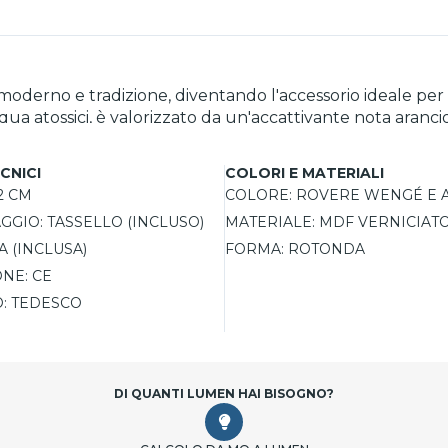
derno e tradizione, diventando l'accessorio ideale per am
acqua atossici, è valorizzato da un'accattivante nota aran
co silenzioso garantisce precisione e discrezione. Questo
all’uso grazie al tassello e alla batteria inclusi.
CNICI
COLORI E MATERIALI
2 CM
COLORE:
ROVERE WENGÉ E 
AGGIO:
TASSELLO (INCLUSO)
MATERIALE:
MDF VERNICIAT
AA (INCLUSA)
FORMA:
ROTONDA
ONE:
CE
:
TEDESCO
DI QUANTI LUMEN HAI BISOGNO?