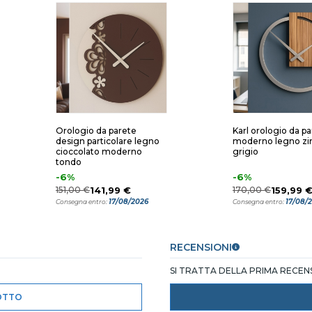
Orologio da parete
Karl orologio da p
design particolare legno
moderno legno zi
cioccolato moderno
grigio
tondo
-6%
-6%
151,00 €
141,99 €
170,00 €
159,99 
17/08/2026
17/08/
Consegna entro:
Consegna entro:
RECENSIONI
SI TRATTA DELLA PRIMA RECE
OTTO