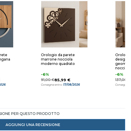
arete
Orologio da parete
Orologio
ngana
marrone nocciola
design 
moderno quadrato
geometr
nocciola
-6%
-6%
€
91,00 €
85,99 €
137,00 €
2026
17/08/2026
Consegna entro:
Consegna e
NSIONE PER QUESTO PRODOTTO
AGGIUNGI UNA RECENSIONE