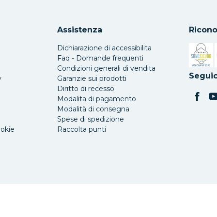
Assistenza
Ricono
Dichiarazione di accessibilita
Faq - Domande frequenti
Condizioni generali di vendita
Si apre 
Seguic
y
Garanzie sui prodotti
Diritto di recesso
Modalita di pagamento
Modalità di consegna
Spese di spedizione
ookie
Raccolta punti