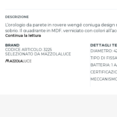
DESCRIZIONE
L’orologio da parete in rovere wengé coniuga design mo
sobrio. Il quadrante in MDF, verniciato con colori all’
Continua la lettura
conferisce un tocco visivo audace. Il meccanismo tedes
eleganza e funzionalità, facilmente installabile e pronto 
BRAND
DETTAGLI TE
CODICE ARTICOLO: 3225
DIAMETRO:
4
SELEZIONATO DA MAZZOLALUCE
TIPO DI FISS
BATTERIA:
1 
CERTIFICAZI
MECCANISMO