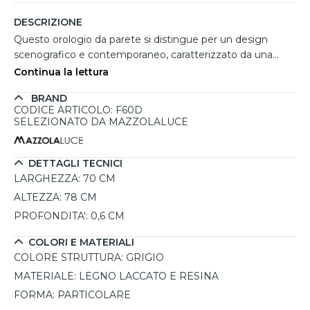
DESCRIZIONE
Questo orologio da parete si distingue per un design
scenografico e contemporaneo, caratterizzato da una
struttura asimmetrica che unisce eleganza e originalità. Il
Continua la lettura
quadrante in resina lucida con effetto marmorizzato crea
BRAND
un raffinato contrasto con i toni grigi della base in legno
CODICE ARTICOLO: F60D
laccato, mentre i dettagli in foglia argento aggiungono
SELEZIONATO DA MAZZOLALUCE
luminosità. I numeri arabi sovrapposti in Plex lucido con
finitura specchio argento donano profondità e pregio. Le
lancette in metallo argentato completano l’insieme con
DETTAGLI TECNICI
uno stile pulito. Realizzato a mano, garantisce resistenza ai
LARGHEZZA:
70 CM
raggi UV e durata nel tempo.
ALTEZZA:
78 CM
PROFONDITA':
0,6 CM
COLORI E MATERIALI
COLORE STRUTTURA:
GRIGIO
MATERIALE:
LEGNO LACCATO E RESINA
FORMA:
PARTICOLARE