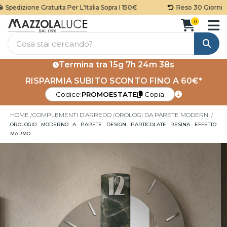
pedizione Gratuita Per L'Italia Sopra I 150€
Reso 30 Giorni
0
Cerca
Termina tra
15g 7h 24m 38s
RISPARMIA SUBITO SCONTO FINO A 60€*
Codice:
PROMOESTATE
Copia
HOME
COMPLEMENTI D'ARREDO
OROLOGI DA PARETE MODERNI
OROLOGIO MODERNO A PARETE DESIGN PARTICOLATE RESINA EFFETTO
MARMO