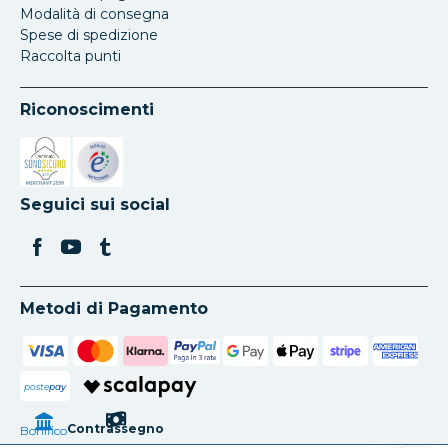
Modalità di consegna
Spese di spedizione
Raccolta punti
Riconoscimenti
Si apre in una nuova scheda
Si apre in una nuova scheda
Seguici sui social
Metodi di Pagamento
poste
pay
Contrassegno
Bonifico