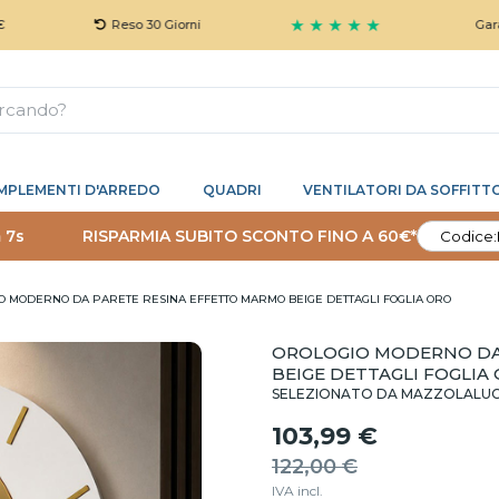
★ ★ ★ ★ ★
Reso 30 Giorni
Garanzia 5 A
MPLEMENTI D'ARREDO
QUADRI
VENTILATORI DA SOFFITT
 6s
RISPARMIA SUBITO SCONTO FINO A 60€*
Codice:
O MODERNO DA PARETE RESINA EFFETTO MARMO BEIGE DETTAGLI FOGLIA ORO
OROLOGIO MODERNO DA
BEIGE DETTAGLI FOGLIA
SELEZIONATO DA MAZZOLALU
103,99 €
122,00 €
IVA incl.