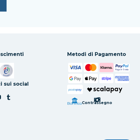
scimenti
Metodi di Pagamento
in una nuova scheda
Si apre in una nuova scheda
i sui social
poste
pay
Contrassegno
Bonifico