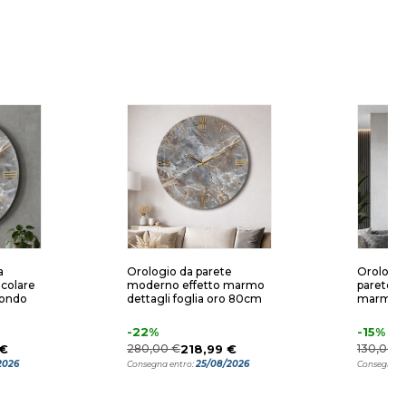
a
Orologio da parete
Orologio
icolare
moderno effetto marmo
parete r
tondo
dettagli foglia oro 80cm
marmo e
-22%
-15%
 €
280,00 €
218,99 €
130,00 
2026
25/08/2026
Consegna entro:
Consegna e