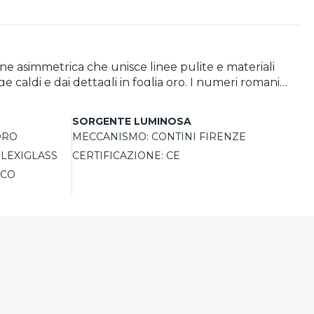
ne asimmetrica che unisce linee pulite e materiali
ge caldi e dai dettagli in foglia oro. I numeri romani
ompletano l’insieme con stile. Il meccanismo di
inito a mano, è ideale per ambienti sofisticati dove
SORGENTE LUMINOSA
ORO
MECCANISMO:
CONTINI FIRENZE
LEXIGLASS
CERTIFICAZIONE:
CE
ICO