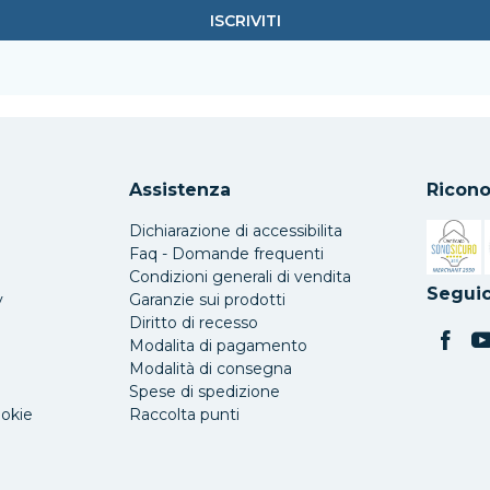
Assistenza
Ricono
Dichiarazione di accessibilita
Faq - Domande frequenti
Condizioni generali di vendita
Si apre 
Seguic
y
Garanzie sui prodotti
Diritto di recesso
Modalita di pagamento
Modalità di consegna
Spese di spedizione
ookie
Raccolta punti