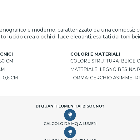
scenografico e moderno, caratterizzato da una composizio
o lucido crea giochi di luce eleganti, esaltati dai toni bei
onano profondità, mentre le lancette in metallo dorato c
ilità quotidiana. Realizzato su base in legno laccato e rif
CNICI
COLORI E MATERIALI
50 CM
COLORE STRUTTURA:
BEIGE 
CM
MATERIALE:
LEGNO RESINA P
:
0,6 CM
FORMA:
CERCHIO ASIMMETR
DI QUANTI LUMEN HAI BISOGNO?
CALCOLO DA MQ A LUMEN