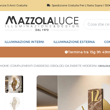
ni Gratuita
Spedizione Gratuita Per L'Italia Sopra I 150€
ILLUMINAZIONE INTERNI
ILLUMINAZIONE ESTERNA
CO
Termina tra
15g 9h 49m
HOME
COMPLEMENTI D'ARREDO
OROLOGI DA PARETE MODERNI
OROLOGI