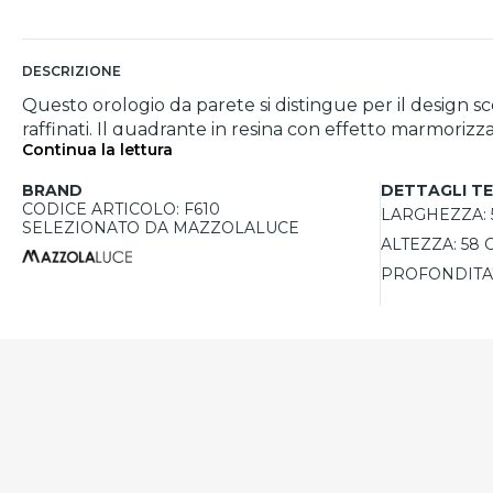
DESCRIZIONE
Questo orologio da parete si distingue per il design 
raffinati. Il quadrante in resina con effetto marmorizzat
Continua la lettura
sovrapposti in plex lucido con finitura specchio oro d
movimento Contini Firenze assicura precisione e affidab
BRAND
DETTAGLI TE
diventa un vero elemento decorativo.
CODICE ARTICOLO: F610
LARGHEZZA:
SELEZIONATO DA MAZZOLALUCE
ALTEZZA:
58 
PROFONDITA'