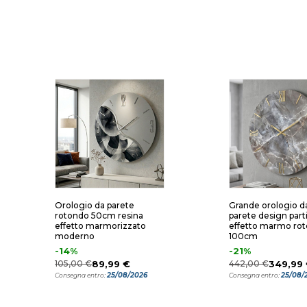
Orologio da parete
Grande orologio d
rotondo 50cm resina
parete design part
effetto marmorizzato
effetto marmo ro
moderno
100cm
-14%
-21%
105,00 €
89,99 €
442,00 €
349,99
25/08/2026
25/08/
Consegna entro:
Consegna entro: