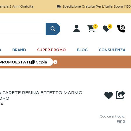
nni Gratuita
Spedizione Gratuita Per L'Italia Sopra I 150€
0
0
Cerca
O
BRAND
SUPER PROMO
BLOG
CONSULENZA
PROMOESTATE
Copia
 PARETE RESINA EFFETTO MARMO
 ORO
CE
Codice articolo:
F610