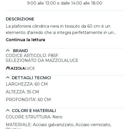
9:00 alle 13:00 e dalle 14:00 alle 18:00
DESCRIZIONE
La plafoniera cilindrica nera in tessuto da 60 cm è un
elemento d'arredo che si integra perfettamente in un
soggiorno moderno, donando un tocco di eleganza e
Continua la lettura
funzionalità. Realizzata con un robusto telaio in acciaio
BRAND
galvanizzato e verniciato, questa lampada è progettata
CODICE ARTICOLO: F85F
per garantire una lunga durata. Il suo paralume in tessuto
SELEZIONATO DA MAZZOLALUCE
nero diffonde una luce calda e accogliente, ideale per
creare atmosfere intime e rilassanti. Questa plafoniera è
versatile e si adatta a diversi stili, dal moderno
DETTAGLI TECNICI
all'industriale, rendendola un'ottima scelta per chi desidera
LARGHEZZA:
60 CM
un'illuminazione di qualità. Con una potenza massima di
ALTEZZA:
35 CM
15W per LED e la possibilità di utilizzare lampadine con
PROFONDITA':
60 CM
attacco E27, offre flessibilità nel tipo di luce e intensità
desiderata. È un complemento perfetto per ambienti
COLORI E MATERIALI
come soggiorni, sale da pranzo o studi, dove è
COLORE STRUTTURA:
Nero
fondamentale un'illuminazione adatta e un design curato.
MATERIALE:
Acciaio galvanizzato, Acciaio verniciato,
La plafoniera è dimmerabile, a seconda della lampadina