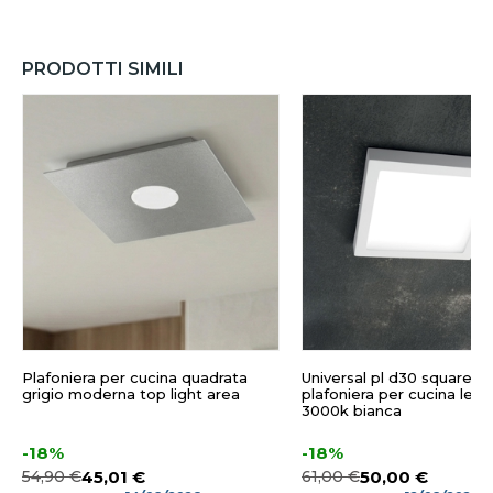
PRODOTTI SIMILI
Plafoniera per cucina quadrata
Universal pl d30 square id
grigio moderna top light area
plafoniera per cucina led
3000k bianca
-18%
-18%
54,90 €
45,01 €
61,00 €
50,00 €