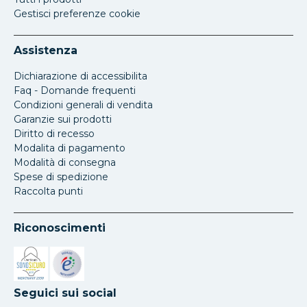
Gestisci preferenze cookie
Assistenza
Dichiarazione di accessibilita
Faq - Domande frequenti
Condizioni generali di vendita
Garanzie sui prodotti
Diritto di recesso
Modalita di pagamento
Modalità di consegna
Spese di spedizione
Raccolta punti
Riconoscimenti
Si apre in una nuova scheda
Si apre in una nuova scheda
Seguici sui social