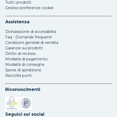
Tutti i prodotti
Gestisci preferenze cookie
Assistenza
Dichiarazione di accessibilita
Faq - Domande frequenti
Condizioni generali di vendita
Garanzie sui prodotti
Diritto di recesso
Modalita di pagamento
Modalità di consegna
Spese di spedizione
Raccolta punti
Riconoscimenti
Si apre in una nuova scheda
Si apre in una nuova scheda
Seguici sui social