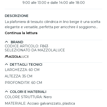
9:00 alle 13:00 e dalle 14:00 alle 18:00
DESCRIZIONE
La plafoniera di tessuto cilindrica in lino beige è una scelta
elegante e versatile, perfetta per arricchire il soggiorno
moderno. Con un diametro di 60 cm e un'altezza di 35 cm,
Continua la lettura
questa lampada si integra armoniosamente in vari
BRAND
contesti abitativi, offrendo una luce calda e accogliente.
CODICE ARTICOLO: F863
Realizzata con una struttura in acciaio galvanizzato e
SELEZIONATO DA MAZZOLALUCE
plastica, presenta una finitura nera che contrasta
splendidamente con il paralume in lino di un delicato
beige. Questa plafoniera non solo fornisce un'illuminazione
DETTAGLI TECNICI
efficace, ma contribuisce anche a creare un'atmosfera
LARGHEZZA:
60 CM
sofisticata. Ideale per utilizzare lampadine E27 fino a un
ALTEZZA:
35 CM
massimo di 15W, si adatta perfettamente a stili classici e
PROFONDITA':
60 CM
minimalisti. Inoltre, il design dimmerabile consente di
regolare l'intensità luminosa secondo le esigenze
COLORI E MATERIALI
quotidiane.
COLORE STRUTTURA:
Nero
MATERIALE:
Acciaio galvanizzato, plastica