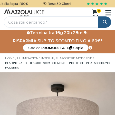
★ ★ ★ ★ ★
alia Sopra I 150€
Reso 30 Giorni
0
Cerca
Termina tra
16g 20h 28m 8s
RISPARMIA SUBITO SCONTO FINO A 60€*
Codice:
PROMOESTATE
Copia
HOME
ILLUMINAZIONE INTERNI
PLAFONIERE MODERNE
PLAFONIERA DI TESSUTO 60CM CILINDRO LINO BEIGE PER SOGGIORNO
MODERNO