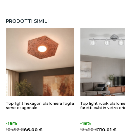
PRODOTTI SIMILI
Top light hexagon plafoniera foglia
Top light rubik plafoniera
rame esagonale
faretti cubi in vetro orient
-18%
-18%
104,92 €
86,00 €
134,20 €
110,01 €