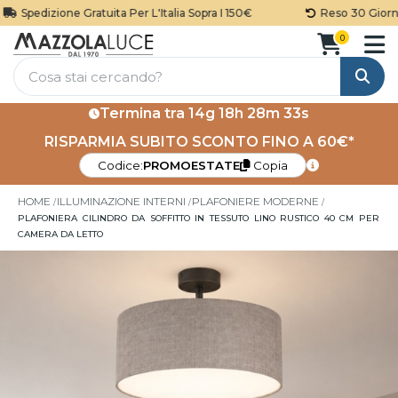
Spedizione Gratuita Per L'Italia Sopra I 150€
Reso 30 Giorni
0
Cerca
Termina tra
14g 18h 28m 32s
RISPARMIA SUBITO SCONTO FINO A 60€*
Codice:
PROMOESTATE
Copia
HOME
ILLUMINAZIONE INTERNI
PLAFONIERE MODERNE
PLAFONIERA CILINDRO DA SOFFITTO IN TESSUTO LINO RUSTICO 40 CM PER
CAMERA DA LETTO