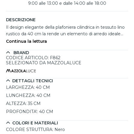
9:00 alle 13:00 e dalle 14:00 alle 18:00
DESCRIZIONE
Il design elegante della plafoniera cilindrica in tessuto lino
rustico da 40 cm la rende un elemento di arredo ideale
per la camera da letto. Realizzata con un telaio in acciaio
Continua la lettura
zincato e verniciato, questa lampada non solo assicura
BRAND
robustezza, ma conferisce anche un tocco di raffinatezza
CODICE ARTICOLO: F862
grazie alla sua finitura nera. Il paralume, in una delicata
SELEZIONATO DA MAZZOLALUCE
tonalità di beige, diffonde una luce calda e accogliente,
perfetta per creare un'atmosfera intima. La plafoniera è
compatibile con lampadine E27, offre una potenza
DETTAGLI TECNICI
massima di 15W per LED e può essere dimmerabile, a
LARGHEZZA:
40 CM
seconda della lampadina utilizzata. La sua protezione IP20
LUNGHEZZA:
40 CM
la rende adatta a spazi interni, mentre la garanzia di 5 anni
ALTEZZA:
35 CM
assicura un acquisto sicuro e duraturo.
PROFONDITA':
40 CM
COLORI E MATERIALI
COLORE STRUTTURA:
Nero