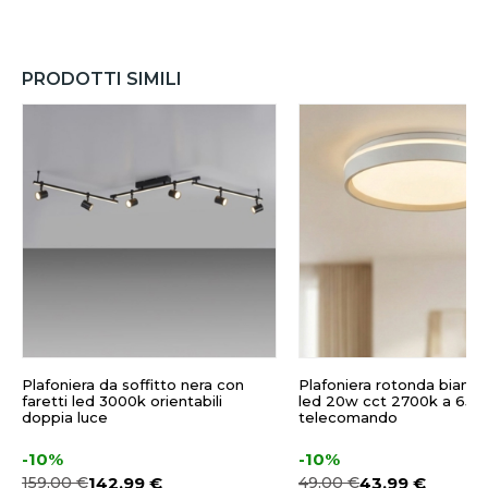
PRODOTTI SIMILI
Plafoniera da soffitto nera con
Plafoniera rotonda bianco
faretti led 3000k orientabili
led 20w cct 2700k a 650
doppia luce
telecomando
-10%
-10%
159,00 €
142,99 €
49,00 €
43,99 €