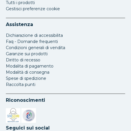
Tutti i prodotti
Gestisci preferenze cookie
Assistenza
Dichiarazione di accessibilita
Faq - Domande frequenti
Condizioni generali di vendita
Garanzie sui prodotti
Diritto di recesso
Modalita di pagamento
Modalità di consegna
Spese di spedizione
Raccolta punti
Riconoscimenti
Si apre in una nuova scheda
Si apre in una nuova scheda
Seguici sui social