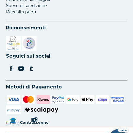
Spese di spedizione
Raccolta punti
Riconoscimenti
Si apre in una nuova scheda
Si apre in una nuova scheda
Seguici sui social
Metodi di Pagamento
poste
pay
Contrassegno
Bonifico
beta