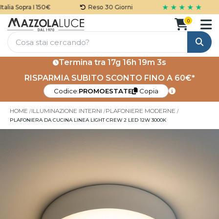
★ ★ ★ ★ ★
ia Sopra I 150€
Reso 30 Giorni
0
Cerca
Termina tra
17g 16h 19m 3s
RISPARMIA SUBITO SCONTO FINO A 60€*
Codice:
PROMOESTATE
Copia
HOME
ILLUMINAZIONE INTERNI
PLAFONIERE MODERNE
PLAFONIERA DA CUCINA LINEA LIGHT CREW 2 LED 12W 3000K