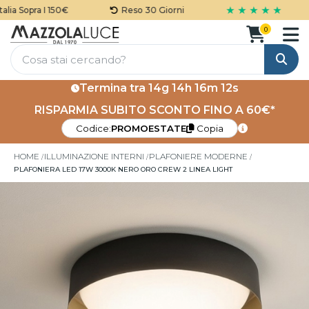
★ ★ ★ ★ ★
a Sopra I 150€
Reso 30 Giorni
0
Cerca
Termina tra
14g 14h 16m 12s
RISPARMIA SUBITO SCONTO FINO A 60€*
Codice:
PROMOESTATE
Copia
HOME
ILLUMINAZIONE INTERNI
PLAFONIERE MODERNE
PLAFONIERA LED 17W 3000K NERO ORO CREW 2 LINEA LIGHT