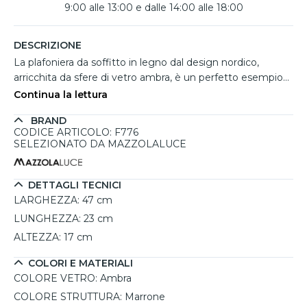
9:00 alle 13:00 e dalle 14:00 alle 18:00
DESCRIZIONE
La plafoniera da soffitto in legno dal design nordico,
arricchita da sfere di vetro ambra, è un perfetto esempio
di stile e funzionalità. Con una lunghezza di 23 cm e una
Continua la lettura
larghezza di 47 cm, si integra armoniosamente in
BRAND
ambienti come la cucina, dove la luce calda e accogliente
CODICE ARTICOLO: F776
è fondamentale. Le tre sfere di vetro non solo offrono
SELEZIONATO DA MAZZOLALUCE
un'illuminazione diffusa, ma aggiungono anche un tocco
di eleganza naturale. Questa plafoniera richiede lampadine
G9, con una potenza massima di 8W LED, permettendo
DETTAGLI TECNICI
all'utente di scegliere tra diverse tonalità di luce a seconda
LARGHEZZA:
47 cm
delle proprie preferenze. La finitura in legno marrone
LUNGHEZZA:
23 cm
conferisce robustezza e stile, mentre il grado di
ALTEZZA:
17 cm
protezione IP20 la rende adatta ad ambienti interni.
COLORI E MATERIALI
COLORE VETRO:
Ambra
COLORE STRUTTURA:
Marrone