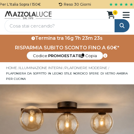
★ ★ ★ ★ ★
L'Italia Sopra I 150€
Reso 30 Giorni
0
Cerca
Termina tra
16g 7h 23m 23s
RISPARMIA SUBITO SCONTO FINO A 60€*
Codice:
PROMOESTATE
Copia
HOME
ILLUMINAZIONE INTERNI
PLAFONIERE MODERNE
PLAFONIERA DA SOFFITTO IN LEGNO STILE NORDICO SFERE DI VETRO AMBRA
PER CUCINA