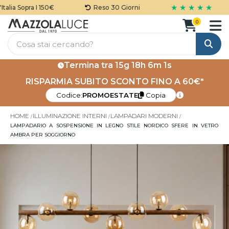
★ ★ ★ ★ ★
lia Sopra I 150€
Reso 30 Giorni
0
Cerca
Termina tra
15g 18h 6m 0s
RISPARMIA SUBITO SCONTO FINO A 60€*
Codice:
PROMOESTATE
Copia
HOME
ILLUMINAZIONE INTERNI
LAMPADARI MODERNI
LAMPADARIO A SOSPENSIONE IN LEGNO STILE NORDICO SFERE IN VETRO
AMBRA PER SOGGIORNO