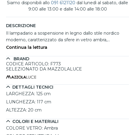
Siamo disponibili allo
091 6121120
dal lunedì al sabato, dalle
9:00 alle 13:00 e dalle 14:00 alle 18:00
DESCRIZIONE
Il lampadario a sospensione in legno dallo stile nordico
moderno, caratterizzato da sfere in vetro ambra,
rappresenta una fusione perfetta tra eleganza e
Continua la lettura
funzionalità. Questo elemento di design è ideale per
BRAND
arricchire i soggiorni, creando un'atmosfera calda e
CODICE ARTICOLO: F773
accogliente. La struttura in legno marrone, abbinata ai
SELEZIONATO DA MAZZOLALUCE
vetri trasparenti, conferisce un tocco di modernità e
classe. Grazie alla possibilità di regolare l'altezza, si adatta
facilmente a diverse altezze di soffitto. Per
DETTAGLI TECNICI
un'illuminazione personalizzata, è possibile scegliere le
LARGHEZZA:
125 cm
lampadine G9, permettendo di creare l'atmosfera
LUNGHEZZA:
117 cm
desiderata con diverse temperature di colore e intensità
ALTEZZA:
20 cm
luminosa.
COLORI E MATERIALI
COLORE VETRO:
Ambra