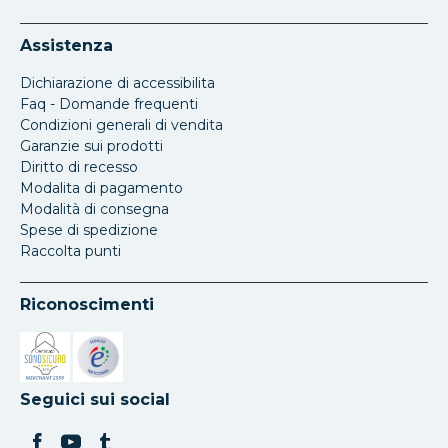
Assistenza
Dichiarazione di accessibilita
Faq - Domande frequenti
Condizioni generali di vendita
Garanzie sui prodotti
Diritto di recesso
Modalita di pagamento
Modalità di consegna
Spese di spedizione
Raccolta punti
Riconoscimenti
Si apre in una nuova scheda
Si apre in una nuova scheda
Seguici sui social