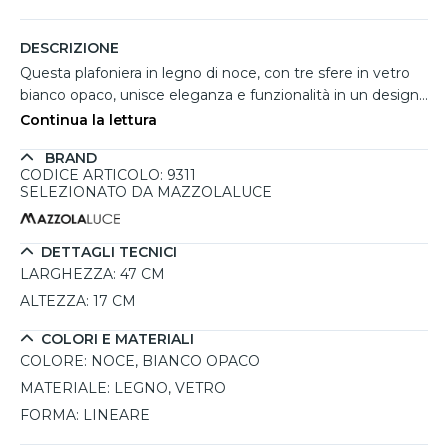
DESCRIZIONE
Questa plafoniera in legno di noce, con tre sfere in vetro
bianco opaco, unisce eleganza e funzionalità in un design
essenziale. Ideale per ambienti come cucina, soggiorno o
Continua la lettura
cameretta, offre un’illuminazione calda e diffusa, perfetta
BRAND
per creare un’atmosfera accogliente. La struttura in legno
CODICE ARTICOLO: 9311
di noce dona un tocco naturale e raffinato, rendendola
SELEZIONATO DA MAZZOLALUCE
ideale per interni moderni o minimalisti. Con una larghezza
di 47 cm, è una soluzione compatta e discreta che si
adatta facilmente a qualsiasi spazio. Le lampadine LED
DETTAGLI TECNICI
G9, da acquistare separatamente, permettono di
LARGHEZZA:
47 CM
personalizzare l’intensità luminosa per soddisfare ogni
ALTEZZA:
17 CM
esigenza.
COLORI E MATERIALI
COLORE:
NOCE, BIANCO OPACO
MATERIALE:
LEGNO, VETRO
FORMA:
LINEARE