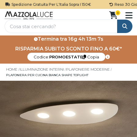
Spedizione Gratuita Per L'Italia Sopra I 150€
Reso 30 Giorn
0
Cerca
Termina tra
16g 4h 13m 7s
RISPARMIA SUBITO SCONTO FINO A 60€*
Codice:
PROMOESTATE
Copia
HOME
ILLUMINAZIONE INTERNI
PLAFONIERE MODERNE
PLAFONIERA PER CUCINA BIANCA SHAPE TOPLIGHT