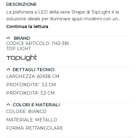
DESCRIZIONE
La plafoniera a LED della serie Shape di TopLight è la
soluzione ideale per illuminare spazi moderni con un
design semplice e funzionale. Realizzata in metallo
Continua la lettura
verniciato bianco, ma disponibile anche nei colori grigio e
BRAND
sabbia, questa plafoniera compatta con 3 luci è perfetta
CODICE ARTICOLO: 1143-3BI
per installazioni a soffitto in ambienti di medie dimensioni
TOP LIGHT
come cucine, corridoi, camere da letto e uffici. Le
lampadine LED con attacco GX53 sono intercambiabili e
permettono una resa luminosa eccellente con un flusso di
DETTAGLI TECNICI
2190 lumen totali, garantendo una luce diretta verso il
LARGHEZZA:
60X38 CM
basso che crea un'atmosfera accogliente ed efficiente. Il
PROFONDITA'':
3,3 CM
design minimalista e il grado di protezione IP20 la
PROFONDITA':
3,3 CM
rendono pratica e versatile.
COLORI E MATERIALI
COLORE:
BIANCO
MATERIALE:
METALLO
FORMA:
RETTANGOLARE