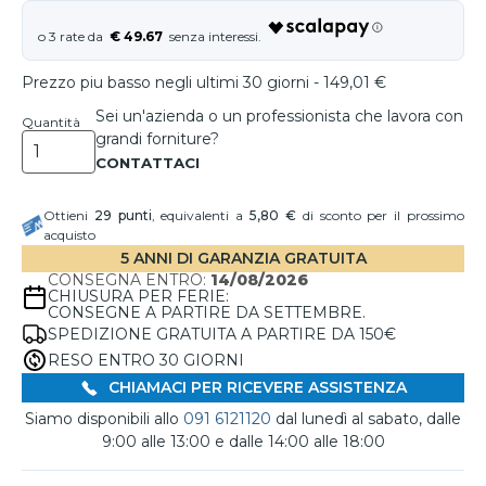
€ 49.67
Prezzo piu basso negli ultimi 30 giorni - 149,01 €
Sei un'azienda o un professionista che lavora con
Quantità
grandi forniture?
Ottieni
29
punti
, equivalenti a
5,80 €
di sconto per il prossimo
acquisto
5 ANNI DI GARANZIA GRATUITA
CONSEGNA ENTRO:
14/08/2026
CHIUSURA PER FERIE:
CONSEGNE A PARTIRE DA SETTEMBRE.
SPEDIZIONE GRATUITA A PARTIRE DA 150€
RESO ENTRO 30 GIORNI
CHIAMACI PER RICEVERE ASSISTENZA
Siamo disponibili allo
091 6121120
dal lunedì al sabato, dalle
9:00 alle 13:00 e dalle 14:00 alle 18:00