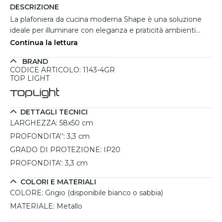
DESCRIZIONE
La plafoniera da cucina moderna Shape è una soluzione
ideale per illuminare con eleganza e praticità ambienti
come la cucina o la sala da pranzo. Caratterizzata da un
Continua la lettura
design ultrasottile, presenta una struttura in metallo grigio,
BRAND
disponibile anche nelle finiture bianco o sabbia, che si
CODICE ARTICOLO: 1143-4GR
adatta perfettamente a contesti moderni. Le 4 luci LED
TOP LIGHT
direzionate verso il basso, con attacco GX53 (lampadine
non incluse), offrono un'ottima illuminazione diretta e
uniforme. La plafoniera misura 58x50 cm con una
DETTAGLI TECNICI
profondità di soli 3,3 cm, risultando compatta e funzionale,
LARGHEZZA:
58x50 cm
perfetta per spazi come cucine e sale da pranzo che
PROFONDITA'':
3,3 cm
necessitano di una luce ampia e chiara.
GRADO DI PROTEZIONE:
IP20
PROFONDITA':
3,3 cm
COLORI E MATERIALI
COLORE:
Grigio (disponibile bianco o sabbia)
MATERIALE:
Metallo