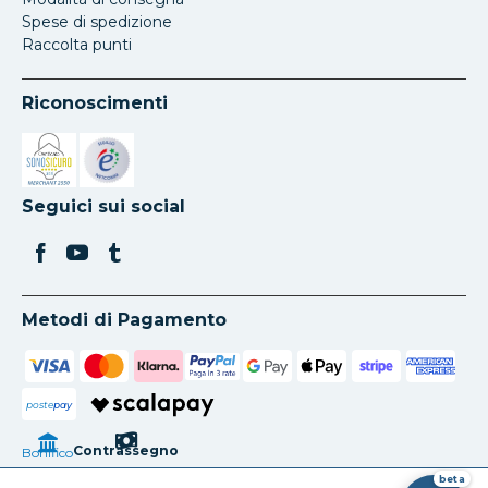
Spese di spedizione
Raccolta punti
Riconoscimenti
Si apre in una nuova scheda
Si apre in una nuova scheda
Seguici sui social
Metodi di Pagamento
poste
pay
Contrassegno
Bonifico
beta