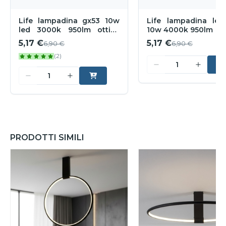
Life lampadina gx53 10w
Life lampadina led
led 3000k 950lm ottica
10w 4000k 950lm
120
5,17 €
5,17 €
6,90 €
6,90 €
(2)
PRODOTTI SIMILI