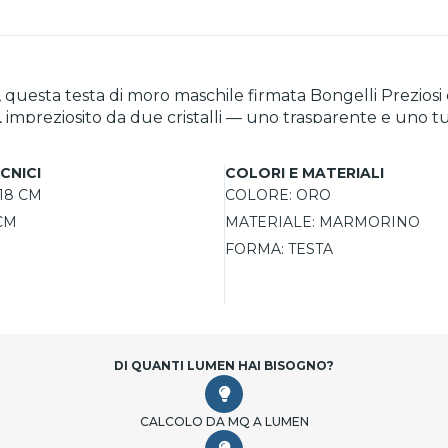
ezza, questa testa di moro maschile firmata Bongelli Prezio
, impreziosito da due cristalli — uno trasparente e uno t
 Ideale come vaso per fiori finti o come elemento artistic
 artigianalmente in marmorino, è un’opera 100% Made in I
CNICI
COLORI E MATERIALI
18 CM
COLORE:
ORO
CM
MATERIALE:
MARMORINO
FORMA:
TESTA
DI QUANTI LUMEN HAI BISOGNO?
CALCOLO DA MQ A LUMEN