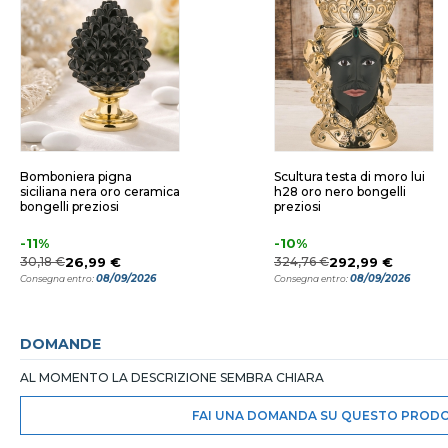
Bomboniera pigna
Scultura testa di moro lui
siciliana nera oro ceramica
h28 oro nero bongelli
bongelli preziosi
preziosi
-11%
-10%
30,18 €
26,99 €
324,76 €
292,99 €
08/09/2026
08/09/2026
Consegna entro:
Consegna entro:
DOMANDE
AL MOMENTO LA DESCRIZIONE SEMBRA CHIARA
FAI UNA DOMANDA SU QUESTO PROD