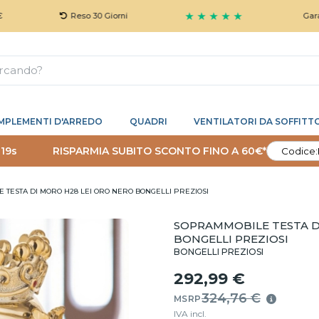
★ ★ ★ ★ ★
Reso 30 Giorni
Garanzia 5 A
MPLEMENTI D'ARREDO
QUADRI
VENTILATORI DA SOFFITT
 18s
RISPARMIA SUBITO SCONTO FINO A 60€*
Codice:
 TESTA DI MORO H28 LEI ORO NERO BONGELLI PREZIOSI
SOPRAMMOBILE TESTA D
BONGELLI PREZIOSI
BONGELLI PREZIOSI
292,99 €
324,76 €
MSRP
IVA incl.