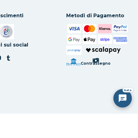
scimenti
Metodi di Pagamento
in una nuova scheda
Si apre in una nuova scheda
i sui social
poste
pay
Contrassegno
Bonifico
beta