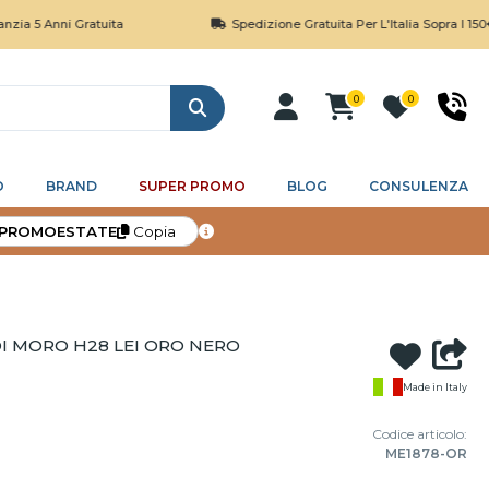
nni Gratuita
Spedizione Gratuita Per L'Italia Sopra I 150€
0
0
Cerca
O
BRAND
SUPER PROMO
BLOG
CONSULENZA
PROMOESTATE
Copia
I MORO H28 LEI ORO NERO
Made in Italy
Codice articolo:
ME1878-OR