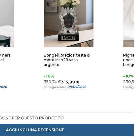
7 nera
Bongelli preziosi testa di
Pigna da
lli
moro lei h28 vaso
nocciola
argento
bongelli 
-10%
-10%
350,74 €
315,99 €
230,58 
2026
08/09/2026
Consegna entro:
Consegna e
NSIONE PER QUESTO PRODOTTO
AGGIUNGI UNA RECENSIONE