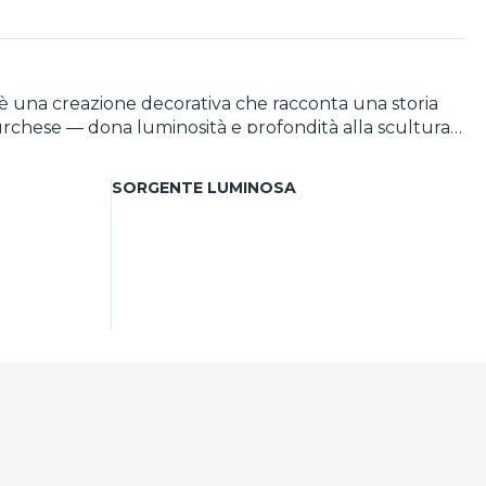
si è una creazione decorativa che racconta una storia
urchese — dona luminosità e profondità alla scultura,
o da esporre, trova la sua collocazione naturale in
taly che unisce tradizione e gusto contemporaneo.
SORGENTE LUMINOSA