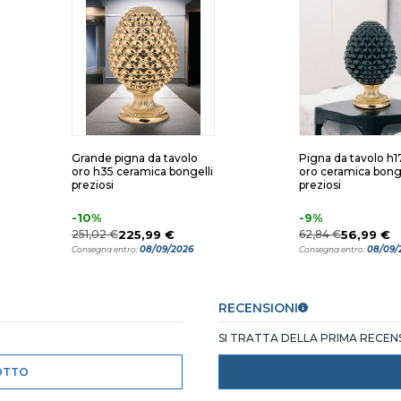
Grande pigna da tavolo
Pigna da tavolo h1
oro h35 ceramica bongelli
oro ceramica bonge
preziosi
preziosi
-10%
-9%
251,02 €
225,99 €
62,84 €
56,99 €
08/09/2026
08/09/
Consegna entro:
Consegna entro:
RECENSIONI
SI TRATTA DELLA PRIMA RECE
OTTO