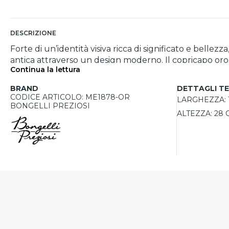
DESCRIZIONE
Forte di un’identità visiva ricca di significato e bell
antica attraverso un design moderno. Il copricapo oro
Continua la lettura
trasformandola in un pezzo d’arredo di grande fascino.
ambienti raffinati come soggiorni o salotti. Lavorata
BRAND
DETTAGLI TE
CODICE ARTICOLO: ME1878-OR
LARGHEZZA:
BONGELLI PREZIOSI
ALTEZZA:
28 