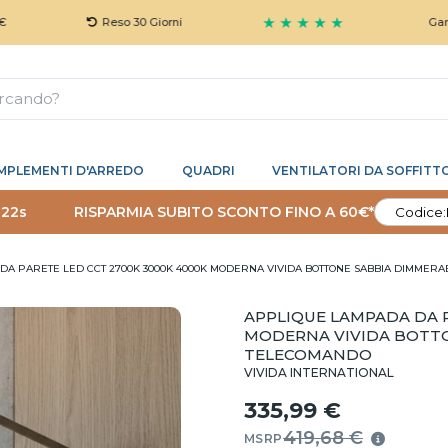
★ ★ ★ ★ ★
Reso 30 Giorni
Garanzia 5 An
MPLEMENTI D'ARREDO
QUADRI
VENTILATORI DA SOFFITT
 21s
RISPARMIA SUBITO SCONTO FINO A 60€*
Codice:
DA PARETE LED CCT 2700K 3000K 4000K MODERNA VIVIDA BOTTONE SABBIA DIMMER
APPLIQUE LAMPADA DA P
MODERNA VIVIDA BOTTO
TELECOMANDO
VIVIDA INTERNATIONAL
335,99 €
419,68 €
MSRP