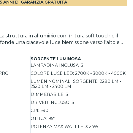
5 ANNI DI GARANZIA GRATUITA
 struttura in alluminio con finitura soft touch e il
fonde una piacevole luce biemissione verso l'alto e
rsatile anche nell'installazione, può essere
SORGENTE LUMINOSA
LAMPADINA INCLUSA:
SI
ERRO
COLORE LUCE LED:
2700K - 3000K - 4000K
LUMEN NOMINALI SORGENTE:
2280 LM -
2520 LM - 2400 LM
DIMMERABILE:
SI
DRIVER INCLUSO:
SI
CRI:
≥90
OTTICA:
95°
POTENZA MAX WATT LED:
24W