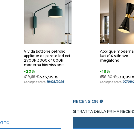
Vivida bottone petrolio
Applique moderna
applique da parete led cct
luci e14 stilnovo
2700k 3000k 4000k
megafono
moderna biemissione
dimmerabile con
-20%
-18%
telecomando
419,68 €
335,99 €
658,80 €
539,99 
18/08/2026
07/08/
Consegna entro:
Consegna entro:
RECENSIONI
SI TRATTA DELLA PRIMA RECE
OTTO