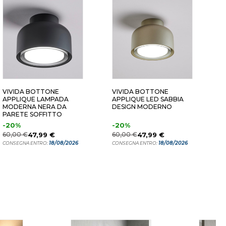
VIVIDA BOTTONE
VIVIDA BOTTONE
V
APPLIQUE LAMPADA
APPLIQUE LED SABBIA
M
MODERNA NERA DA
DESIGN MODERNO
S
PARETE SOFFITTO
M
-20%
-20%
9
60,00 €
47,99 €
60,00 €
47,99 €
C
18/08/2026
18/08/2026
CONSEGNA ENTRO:
CONSEGNA ENTRO: