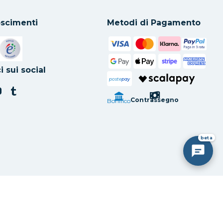
scimenti
Metodi di Pagamento
in una nuova scheda
Si apre in una nuova scheda
i sui social
poste
pay
Contrassegno
Bonifico
beta