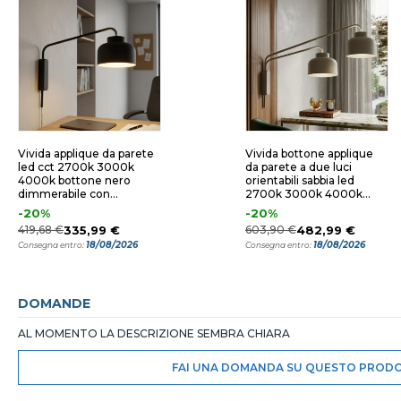
Vivida applique da parete
Vivida bottone applique
led cct 2700k 3000k
da parete a due luci
4000k bottone nero
orientabili sabbia led
dimmerabile con
2700k 3000k 4000k
telecomando
dimmerabile con
-20%
-20%
telecomando
419,68 €
335,99 €
603,90 €
482,99 €
18/08/2026
18/08/2026
Consegna entro:
Consegna entro:
DOMANDE
AL MOMENTO LA DESCRIZIONE SEMBRA CHIARA
FAI UNA DOMANDA SU QUESTO PROD