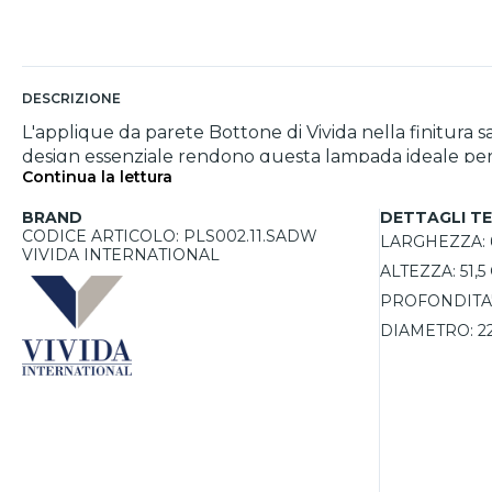
DESCRIZIONE
L'applique da parete Bottone di Vivida nella finitura s
design essenziale rendono questa lampada ideale per a
Continua la lettura
verso il basso, perfetta per creare atmosfere accoglienti e ben equilibrate. Grazie alla funzione dimmerabile e al tele
luminosa e temperatura colore tra 2700K, 3000K e 400
BRAND
DETTAGLI TE
montata sia a punto luce che tramite presa corrente.
CODICE ARTICOLO: PLS002.11.SADW
LARGHEZZA:
VIVIDA INTERNATIONAL
ALTEZZA:
51,
PROFONDITA'
DIAMETRO:
2