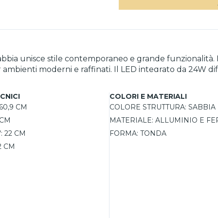
abbia unisce stile contemporaneo e grande funzionalità. La
mbienti moderni e raffinati. Il LED integrato da 24W dif
comando incluso è possibile regolare intensità
0K, adattando la luce ad ogni esigenza. Estremamente ve
CNICI
COLORI E MATERIALI
60,9 CM
COLORE STRUTTURA:
SABBIA
5 CM
MATERIALE:
ALLUMINIO E F
:
22 CM
FORMA:
TONDA
2 CM