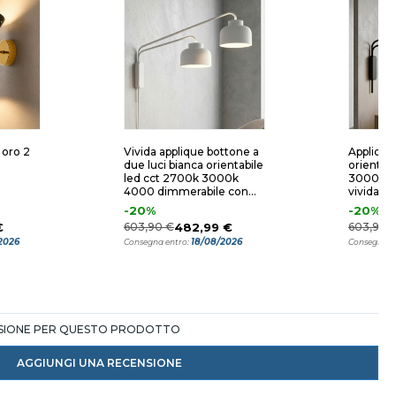
 oro 2
Vivida applique bottone a
Applique 
due luci bianca orientabile
orientabi
led cct 2700k 3000k
3000k 4
4000 dimmerabile con
vivida d
telecomando
telecom
-20%
-20%
€
603,90 €
482,99 €
603,90 
2026
18/08/2026
Consegna entro:
Consegna e
NSIONE PER QUESTO PRODOTTO
AGGIUNGI UNA RECENSIONE