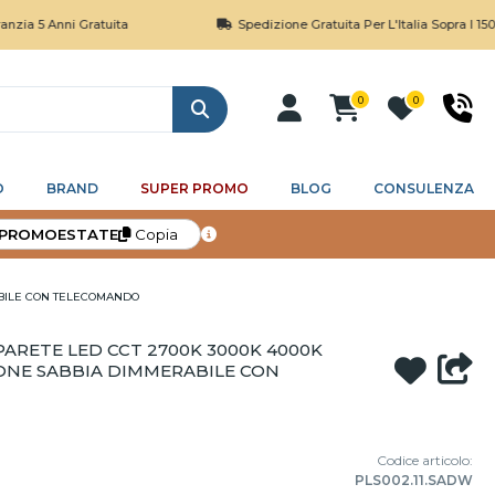
ni Gratuita
Spedizione Gratuita Per L'Italia Sopra I 150€
0
0
Cerca
O
BRAND
SUPER PROMO
BLOG
CONSULENZA
PROMOESTATE
Copia
ABILE CON TELECOMANDO
ARETE LED CCT 2700K 3000K 4000K
NE SABBIA DIMMERABILE CON
Codice articolo:
PLS002.11.SADW