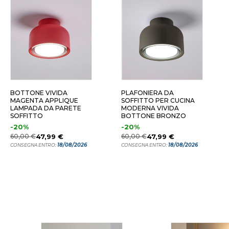
BOTTONE VIVIDA
PLAFONIERA DA
MAGENTA APPLIQUE
SOFFITTO PER CUCINA
LAMPADA DA PARETE
MODERNA VIVIDA
SOFFITTO
BOTTONE BRONZO
-20%
-20%
60,00 €
47,99 €
60,00 €
47,99 €
18/08/2026
18/08/2026
CONSEGNA ENTRO:
CONSEGNA ENTRO: