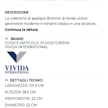
DESCRIZIONE
La collezione di applique Bottone di Vivida unisce
geometrie moderne e richiami classici in una struttura
elegante dal forte impatto decorativo. Realizzata in
Continua la lettura
alluminio e ferro con raffinata finitura soft touch bianca,
BRAND
questa lampada da parete a due luci valorizza soggiorni,
CODICE ARTICOLO: PLS002.12.BIDW
camere e spazi contract con un'illuminazione versatile e
VIVIDA INTERNATIONAL
regolabile. I due LED integrati da 24W garantiscono una
luce diretta e indiretta orientabile, ideale per creare
atmosfere personalizzate. Grazie al telecomando incluso è
possibile gestire separatamente intensità luminosa e
temperatura colore da 2700K a 4000K. Installabile sia a
punto luce sia tramite presa corrente, offre massima
DETTAGLI TECNICI
praticità e comfort visivo.
LARGHEZZA:
101,9 CM
ALTEZZA:
58,5 CM
PROFONDITA':
22 CM
DIAMETRO:
22 CM