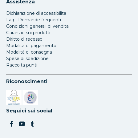
Assistenza
Dichiarazione di accessibilita
Faq - Domande frequenti
Condizioni generali di vendita
Garanzie sui prodotti
Diritto di recesso
Modalita di pagamento
Modalità di consegna
Spese di spedizione
Raccolta punti
Riconoscimenti
Si apre in una nuova scheda
Si apre in una nuova scheda
Seguici sui social