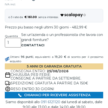
IVA incl.
€ 161.00
Prezzo piu basso negli ultimi 30 giorni - 482,99 €
Sei un'azienda o un professionista che lavora con
Quantità
grandi forniture?
Ottieni
96
punti
, equivalenti a
19,20 €
di sconto per il prossimo
acquisto
5 ANNI DI GARANZIA GRATUITA
CONSEGNA ENTRO:
25/08/2026
CHIUSURA PER FERIE:
CONSEGNE A PARTIRE DA SETTEMBRE.
SPEDIZIONE GRATUITA A PARTIRE DA 150€
RESO ENTRO 30 GIORNI
CHIAMACI PER RICEVERE ASSISTENZA
Siamo disponibili allo
091 6121120
dal lunedì al sabato, dalle
9:00 alle 13:00 e dalle 14:00 alle 18:00