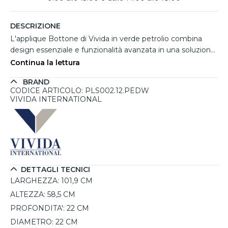
DESCRIZIONE
L'applique Bottone di Vivida in verde petrolio combina
design essenziale e funzionalità avanzata in una soluzione
elegante per ambienti moderni. La struttura in alluminio e
Continua la lettura
ferro con finitura soft touch ospita due diffusori cilindrici
BRAND
orientabili, pensati per creare sia luce diretta che indiretta.
CODICE ARTICOLO: PLS002.12.PEDW
I LED integrati da 2x24W garantiscono un'illuminazione
VIVIDA INTERNATIONAL
intensa e regolabile, con controllo indipendente delle
sorgenti tramite telecomando incluso. È possibile
selezionare intensità luminosa e temperatura colore tra
2700K, 3000K e 4000K. Installabile sia a punto luce sia
tramite presa corrente, offre grande versatilità d'uso.
DETTAGLI TECNICI
LARGHEZZA:
101,9 CM
ALTEZZA:
58,5 CM
PROFONDITA':
22 CM
DIAMETRO:
22 CM