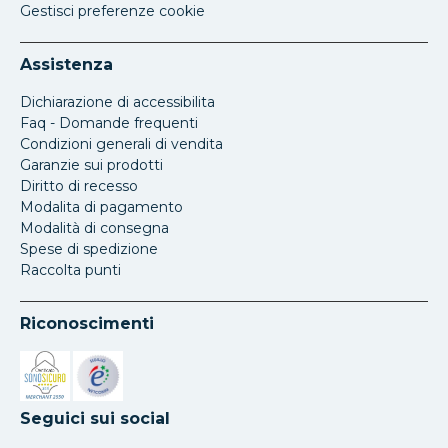
Gestisci preferenze cookie
Assistenza
Dichiarazione di accessibilita
Faq - Domande frequenti
Condizioni generali di vendita
Garanzie sui prodotti
Diritto di recesso
Modalita di pagamento
Modalità di consegna
Spese di spedizione
Raccolta punti
Riconoscimenti
Si apre in una nuova scheda
Si apre in una nuova scheda
Seguici sui social