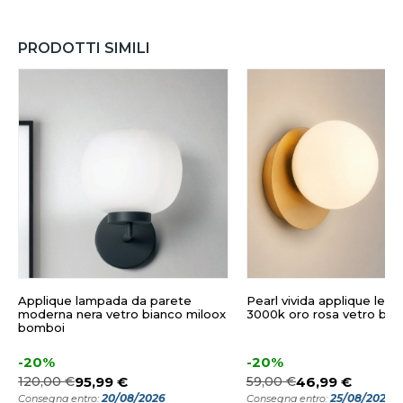
PRODOTTI SIMILI
Applique lampada da parete
Pearl vivida applique led
moderna nera vetro bianco miloox
3000k oro rosa vetro bia
bomboi
-20%
-20%
120,00 €
95,99 €
59,00 €
46,99 €
20/08/2026
25/08/2026
Consegna entro:
Consegna entro: