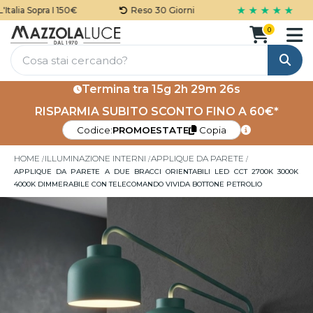
★ ★ ★ ★ ★
alia Sopra I 150€
Reso 30 Giorni
0
Cerca
Termina tra
15g 2h 29m 26s
RISPARMIA SUBITO SCONTO FINO A 60€*
Codice:
PROMOESTATE
Copia
HOME
ILLUMINAZIONE INTERNI
APPLIQUE DA PARETE
APPLIQUE DA PARETE A DUE BRACCI ORIENTABILI LED CCT 2700K 3000K
4000K DIMMERABILE CON TELECOMANDO VIVIDA BOTTONE PETROLIO