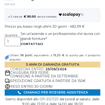
IVA incl.
€ 161.00
Prezzo piu basso negli ultimi 30 giorni - 482,99 €
Sei un'azienda o un professionista che lavora con
Quantità
grandi forniture?
Ottieni
96
punti
, equivalenti a
19,20 €
di sconto per il prossimo
acquisto
5 ANNI DI GARANZIA GRATUITA
CONSEGNA ENTRO:
25/08/2026
CHIUSURA PER FERIE:
CONSEGNE A PARTIRE DA SETTEMBRE.
SPEDIZIONE GRATUITA A PARTIRE DA 150€
RESO ENTRO 30 GIORNI
CHIAMACI PER RICEVERE ASSISTENZA
Siamo disponibili allo
091 6121120
dal lunedì al sabato, dalle
9:00 alle 13:00 e dalle 14:00 alle 18:00