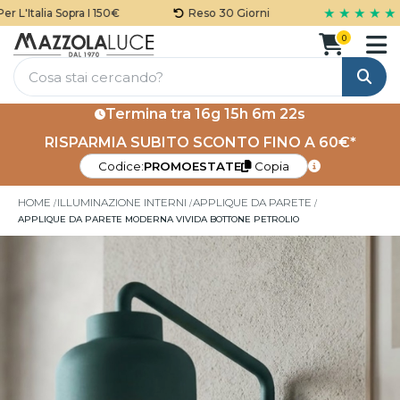
★ ★ ★ ★ ★
L'Italia Sopra I 150€
Reso 30 Giorni
0
Cerca
Termina tra
16g 15h 6m 22s
RISPARMIA SUBITO SCONTO FINO A 60€*
Codice:
PROMOESTATE
Copia
HOME
ILLUMINAZIONE INTERNI
APPLIQUE DA PARETE
APPLIQUE DA PARETE MODERNA VIVIDA BOTTONE PETROLIO