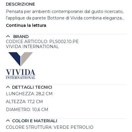
DESCRIZIONE
Pensata per ambienti contemporanei dal gusto ricercato,
l'applique da parete Bottone di Vivida combina eleganza
decorativa e funzionalità luminosa. La particolare finitura
Continua la lettura
soft touch verde petrolio valorizza le forme morbide della
BRAND
struttura in alluminio e ferro, creando un elemento
CODICE ARTICOLO: PLS002.10.PE
d'arredo raffinato per soggiorni moderni, studi
VIVIDA INTERNATIONAL
professionali o uffici dal design minimal. Il diffusore
cilindrico orientato verso il basso offre una luce diretta
ideale per zone relax, angoli lettura o postazioni operative.
Compatibile con 1 lampadina GX53 LED fino a 12W,
permette di personalizzare l'atmosfera luminosa in base
alle proprie esigenze.
DETTAGLI TECNICI
LUNGHEZZA:
28,2 CM
ALTEZZA:
17,2 CM
DIAMETRO:
10,6 CM
COLORI E MATERIALI
COLORE STRUTTURA:
VERDE PETROLIO