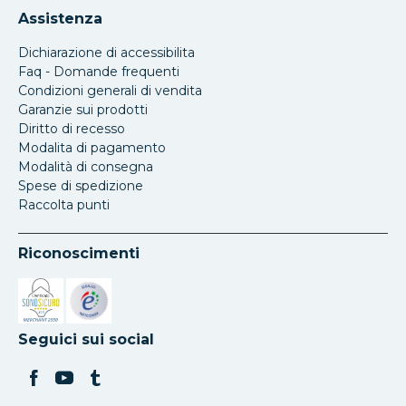
Assistenza
Dichiarazione di accessibilita
Faq - Domande frequenti
Condizioni generali di vendita
Garanzie sui prodotti
Diritto di recesso
Modalita di pagamento
Modalità di consegna
Spese di spedizione
Raccolta punti
Riconoscimenti
Si apre in una nuova scheda
Si apre in una nuova scheda
Seguici sui social