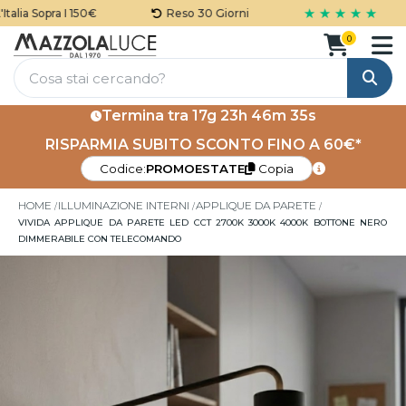
★ ★ ★ ★ ★
lia Sopra I 150€
Reso 30 Giorni
0
Cerca
Termina tra
17g 23h 46m 35s
RISPARMIA SUBITO SCONTO FINO A 60€*
Codice:
PROMOESTATE
Copia
HOME
ILLUMINAZIONE INTERNI
APPLIQUE DA PARETE
VIVIDA APPLIQUE DA PARETE LED CCT 2700K 3000K 4000K BOTTONE NERO
DIMMERABILE CON TELECOMANDO