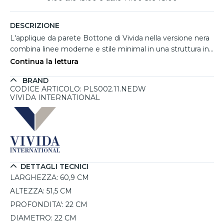
DESCRIZIONE
L'applique da parete Bottone di Vivida nella versione nera
combina linee moderne e stile minimal in una struttura in
alluminio con finitura soft touch dal forte impatto estetico.
Continua la lettura
Il LED integrato da 24W diffonde luce sia verso il basso
BRAND
che verso l'alto, creando un'illuminazione biemissione
CODICE ARTICOLO: PLS002.11.NEDW
accogliente e funzionale. Grazie al telecomando incluso è
VIVIDA INTERNATIONAL
possibile regolare intensità luminosa e temperatura colore
tra 2700K, 3000K e 4000K, adattando facilmente la luce
ad ogni esigenza. Versatile anche nell'installazione, può
essere montata sia a punto luce che con presa corrente.
DETTAGLI TECNICI
LARGHEZZA:
60,9 CM
ALTEZZA:
51,5 CM
PROFONDITA':
22 CM
DIAMETRO:
22 CM