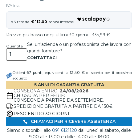
IVA incl.
€ 112.00
Prezzo piu basso negli ultimi 30 giorni - 335,99 €
Sei un'azienda o un professionista che lavora con
Quantità
grandi forniture?
Ottieni
67
punti
, equivalenti a
13,40 €
di sconto per il prossimo
acquisto
5 ANNI DI GARANZIA GRATUITA
CONSEGNA ENTRO:
24/08/2026
CHIUSURA PER FERIE:
CONSEGNE A PARTIRE DA SETTEMBRE.
SPEDIZIONE GRATUITA A PARTIRE DA 150€
RESO ENTRO 30 GIORNI
CHIAMACI PER RICEVERE ASSISTENZA
Siamo disponibili allo
091 6121120
dal lunedì al sabato, dalle
9:00 alle 13:00 e dalle 14:00 alle 18:00