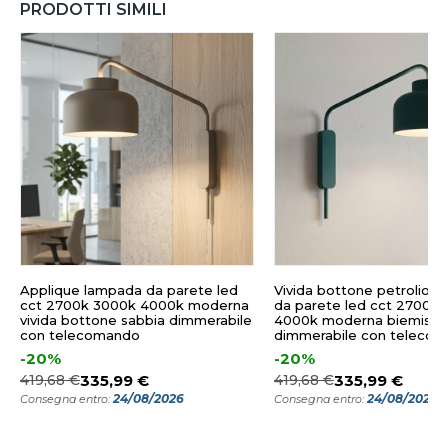
PRODOTTI SIMILI
Applique lampada da parete led
Vivida bottone petrolio a
cct 2700k 3000k 4000k moderna
da parete led cct 2700k
vivida bottone sabbia dimmerabile
4000k moderna biemissi
con telecomando
dimmerabile con teleco
-20%
-20%
419,68 €
335,99 €
419,68 €
335,99 €
24/08/2026
24/08/2026
Consegna entro:
Consegna entro: