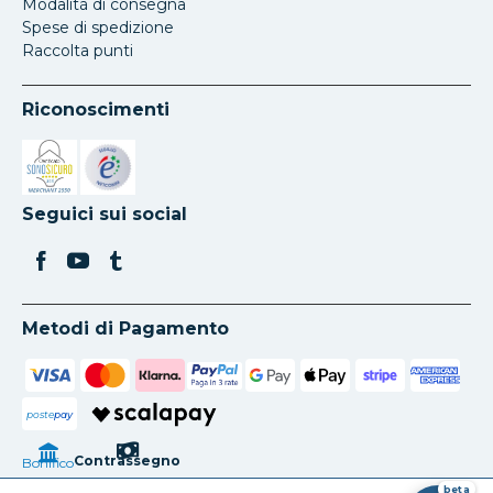
Modalità di consegna
Spese di spedizione
Raccolta punti
Riconoscimenti
Si apre in una nuova scheda
Si apre in una nuova scheda
Seguici sui social
Metodi di Pagamento
poste
pay
Contrassegno
Bonifico
beta