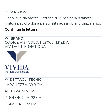
DESCRIZIONE
L'applique da parete Bottone di Vivida nella raffinata
finitura petrolio dona personalità agli ambienti grazie al suo
design moderno ed essenziale. La struttura in alluminio
Continua la lettura
con finitura soft touch valorizza il colore intenso ed
BRAND
elegante, perfetto per spazi contemporanei, living ricercati
CODICE ARTICOLO: PLS002.11.PEDW
o zone studio. Il LED integrato da 24W diffonde una
VIVIDA INTERNATIONAL
piacevole luce biemissione verso l'alto e verso il basso,
creando un'atmosfera equilibrata e accogliente. Grazie alla
funzione dimmerabile e al pratico telecomando incluso è
possibile regolare intensità luminosa e temperatura colore
tra 2700K, 3000K e 4000K, adattando la luce ad ogni
momento della giornata. Versatile anche nell'installazione,
DETTAGLI TECNICI
può essere montata sia a punto luce che tramite presa
LARGHEZZA:
60,9 CM
corrente, offrendo massima libertà di utilizzo.
ALTEZZA:
51,5 CM
PROFONDITA':
22 CM
DIAMETRO:
22 CM