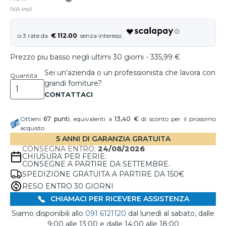
IVA incl.
€ 112.00
Prezzo piu basso negli ultimi 30 giorni - 335,99 €
Sei un'azienda o un professionista che lavora con
Quantità
grandi forniture?
Ottieni
67
punti
, equivalenti a
13,40 €
di sconto per il prossimo
acquisto
5 ANNI DI GARANZIA GRATUITA
CONSEGNA ENTRO:
24/08/2026
CHIUSURA PER FERIE:
CONSEGNE A PARTIRE DA SETTEMBRE.
SPEDIZIONE GRATUITA A PARTIRE DA 150€
RESO ENTRO 30 GIORNI
CHIAMACI PER RICEVERE ASSISTENZA
Siamo disponibili allo
091 6121120
dal lunedì al sabato, dalle
9:00 alle 13:00 e dalle 14:00 alle 18:00