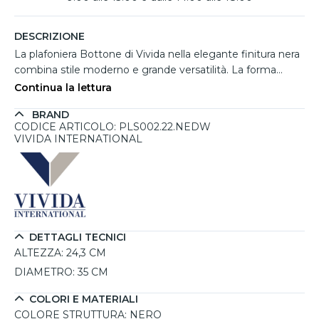
DESCRIZIONE
La plafoniera Bottone di Vivida nella elegante finitura nera
combina stile moderno e grande versatilità. La forma
cilindrica con linee morbide e diffusore arretrato crea un
Continua la lettura
effetto luminoso raffinato e accogliente, perfetto per
BRAND
soggiorni, cucine, corridoi o ambienti contract. Il colore
CODICE ARTICOLO: PLS002.22.NEDW
nero soft touch dona carattere e si abbina facilmente sia
VIVIDA INTERNATIONAL
ad arredi contemporanei che più ricercati. Con diametro di
35 cm e LED integrato da 20W, permette di regolare
intensità e temperatura colore da 2700K a 4000K tramite
telecomando incluso.
DETTAGLI TECNICI
ALTEZZA:
24,3 CM
DIAMETRO:
35 CM
COLORI E MATERIALI
COLORE STRUTTURA:
NERO