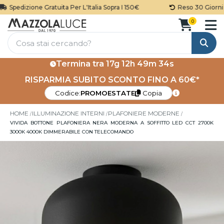
Spedizione Gratuita Per L'Italia Sopra I 150€
Reso 30 Giorni
0
Cerca
Termina tra
17g 12h 49m 34s
RISPARMIA SUBITO SCONTO FINO A 60€*
Codice:
PROMOESTATE
Copia
HOME
ILLUMINAZIONE INTERNI
PLAFONIERE MODERNE
VIVIDA BOTTONE PLAFONIERA NERA MODERNA A SOFFITTO LED CCT 2700K
3000K 4000K DIMMERABILE CON TELECOMANDO