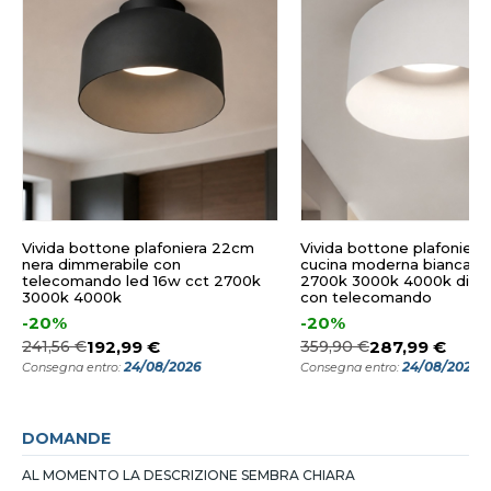
Vivida bottone plafoniera 22cm
Vivida bottone plafoniera
nera dimmerabile con
cucina moderna bianca le
telecomando led 16w cct 2700k
2700k 3000k 4000k dimm
3000k 4000k
con telecomando
-20%
-20%
241,56 €
192,99 €
359,90 €
287,99 €
24/08/2026
24/08/2026
Consegna entro:
Consegna entro:
DOMANDE
AL MOMENTO LA DESCRIZIONE SEMBRA CHIARA