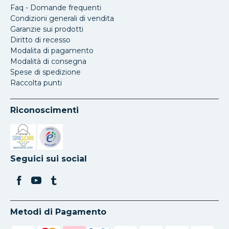
Faq - Domande frequenti
Condizioni generali di vendita
Garanzie sui prodotti
Diritto di recesso
Modalita di pagamento
Modalità di consegna
Spese di spedizione
Raccolta punti
Riconoscimenti
Si apre in una nuova scheda
Si apre in una nuova scheda
Seguici sui social
Metodi di Pagamento