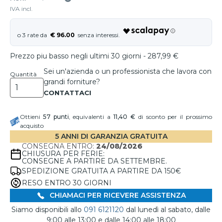
IVA incl.
€ 96.00
Prezzo piu basso negli ultimi 30 giorni - 287,99 €
Sei un'azienda o un professionista che lavora con
Quantità
grandi forniture?
Ottieni
57
punti
, equivalenti a
11,40 €
di sconto per il prossimo
acquisto
5 ANNI DI GARANZIA GRATUITA
CONSEGNA ENTRO:
24/08/2026
CHIUSURA PER FERIE:
CONSEGNE A PARTIRE DA SETTEMBRE.
SPEDIZIONE GRATUITA A PARTIRE DA 150€
RESO ENTRO 30 GIORNI
CHIAMACI PER RICEVERE ASSISTENZA
Siamo disponibili allo
091 6121120
dal lunedì al sabato, dalle
9:00 alle 13:00 e dalle 14:00 alle 18:00