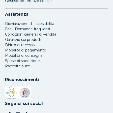
Gestisci preferenze cookie
Assistenza
Dichiarazione di accessibilita
Faq - Domande frequenti
Condizioni generali di vendita
Garanzie sui prodotti
Diritto di recesso
Modalita di pagamento
Modalità di consegna
Spese di spedizione
Raccolta punti
Riconoscimenti
Si apre in una nuova scheda
Si apre in una nuova scheda
Seguici sui social