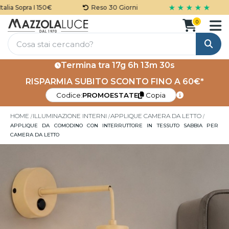
★ ★ ★ ★ ★
ia Sopra I 150€
Reso 30 Giorni
0
Cerca
Termina tra
17g 6h 13m 29s
RISPARMIA SUBITO SCONTO FINO A 60€*
Codice:
PROMOESTATE
Copia
HOME
ILLUMINAZIONE INTERNI
APPLIQUE CAMERA DA LETTO
APPLIQUE DA COMODINO CON INTERRUTTORE IN TESSUTO SABBIA PER
CAMERA DA LETTO