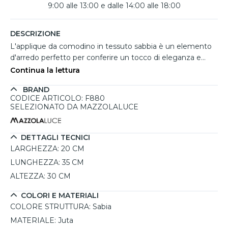
9:00 alle 13:00 e dalle 14:00 alle 18:00
DESCRIZIONE
L'applique da comodino in tessuto sabbia è un elemento
d'arredo perfetto per conferire un tocco di eleganza e
calore alla tua camera da letto. Realizzata in juta, questa
Continua la lettura
lampada emana un'atmosfera accogliente, rendendo ogni
BRAND
serata più intima. Grazie al suo design glamour e classico,
CODICE ARTICOLO: F880
si integra armoniosamente con diversi stili di arredamento.
SELEZIONATO DA MAZZOLALUCE
L'interruttore integrato facilita l'accensione e lo
spegnimento, mentre la compatibilità con lampadine E27
consente di scegliere la luce ideale per il tuo spazio. La
DETTAGLI TECNICI
struttura in acciaio verniciato e plastica assicura robustezza
LARGHEZZA:
20 CM
e durata, rendendo questo applique non solo un elemento
LUNGHEZZA:
35 CM
decorativo, ma anche funzionale.
ALTEZZA:
30 CM
COLORI E MATERIALI
COLORE STRUTTURA:
Sabia
MATERIALE:
Juta