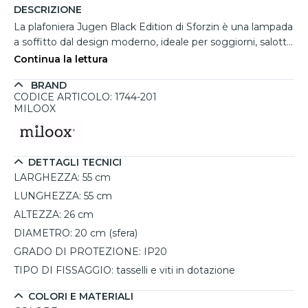
DESCRIZIONE
La plafoniera Jugen Black Edition di Sforzin è una lampada
a soffitto dal design moderno, ideale per soggiorni, salotti
o uffici. Caratterizzata da una struttura in metallo nero di
Continua la lettura
55 cm e da due diffusori sferici in vetro di Ø20 cm, offre
BRAND
un’illuminazione diffusa e uniforme. Compatibile con due
CODICE ARTICOLO: 1744-201
lampadine E27 (non incluse) fino a 20W, permette di
MILOOX
scegliere la tonalità di luce e la potenza desiderata. Con
un’altezza di 26 cm e un grado di protezione IP20, è
adatta per ambienti interni. La plafoniera Jugen, semplice
DETTAGLI TECNICI
da installare, combina estetica e funzionalità per illuminare
LARGHEZZA:
55 cm
con eleganza ogni spazio.
LUNGHEZZA:
55 cm
ALTEZZA:
26 cm
DIAMETRO:
20 cm (sfera)
GRADO DI PROTEZIONE:
IP20
TIPO DI FISSAGGIO:
tasselli e viti in dotazione
COLORI E MATERIALI