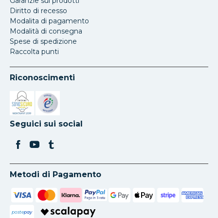
Garanzie sui prodotti
Diritto di recesso
Modalita di pagamento
Modalità di consegna
Spese di spedizione
Raccolta punti
Riconoscimenti
Si apre in una nuova scheda
Si apre in una nuova scheda
Seguici sui social
Metodi di Pagamento
poste
pay