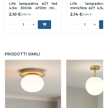
Life lampadina e27 led
Life lampadina
4.5w 3000k 470lm mini
minisfera e27 4,5w
sfera bianca
470lm milky vetro bi
2,10 €
2,14 €
2,80 €
2,85 €
PRODOTTI SIMILI