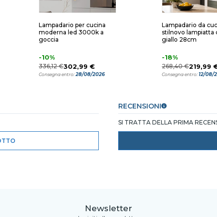
Lampadario per cucina
Lampadario da cuc
moderna led 3000k a
stilnovo lampiatta 
goccia
giallo 28cm
-10%
-18%
336,12 €
302,99 €
268,40 €
219,99 
28/08/2026
12/08/
Consegna entro:
Consegna entro:
RECENSIONI
SI TRATTA DELLA PRIMA RECE
OTTO
Newsletter