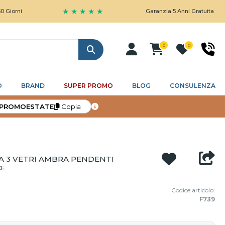
★ ★ ★ ★ ★
Garanzia 5 Anni Gratuita
0
0
Cerca
O
BRAND
SUPER PROMO
BLOG
CONSULENZA
PROMOESTATE
Copia
A 3 VETRI AMBRA PENDENTI
CE
Codice articolo:
F739