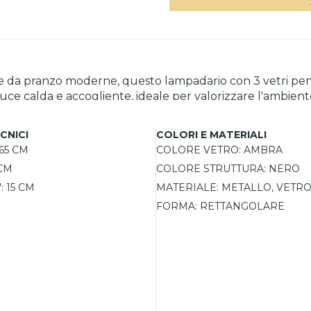
sale da pranzo moderne, questo lampadario con 3 vetri pe
a luce calda e accogliente, ideale per valorizzare l'ambien
contemporanei, industriali o glamour. I cavi regolabili pe
ica massima LED 10W.
CNICI
COLORI E MATERIALI
65 CM
COLORE VETRO:
AMBRA
CM
COLORE STRUTTURA:
NERO
:
15 CM
MATERIALE:
METALLO, VETR
FORMA:
RETTANGOLARE