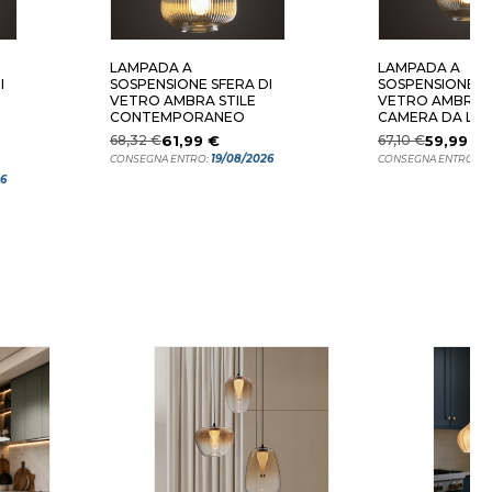
LAMPADA A
LAMPADA A
I
SOSPENSIONE SFERA DI
SOSPENSIONE SF
VETRO AMBRA STILE
VETRO AMBRA 
CONTEMPORANEO
CAMERA DA LE
68,32 €
61,99 €
67,10 €
59,99 €
19/08/2026
19
CONSEGNA ENTRO:
CONSEGNA ENTRO:
26