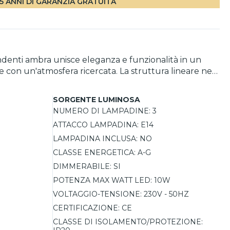
5 ANNI DI GARANZIA GRATUITA
ndenti ambra unisce eleganza e funzionalità in un
te con un'atmosfera ricercata. La struttura lineare nera
rmettono di personalizzare l'altezza dei pendenti.
SORGENTE LUMINOSA
NUMERO DI LAMPADINE:
3
ATTACCO LAMPADINA:
E14
O
LAMPADINA INCLUSA:
NO
CLASSE ENERGETICA:
A-G
DIMMERABILE:
SI
POTENZA MAX WATT LED:
10W
VOLTAGGIO-TENSIONE:
230V - 50HZ
CERTIFICAZIONE:
CE
CLASSE DI ISOLAMENTO/PROTEZIONE: