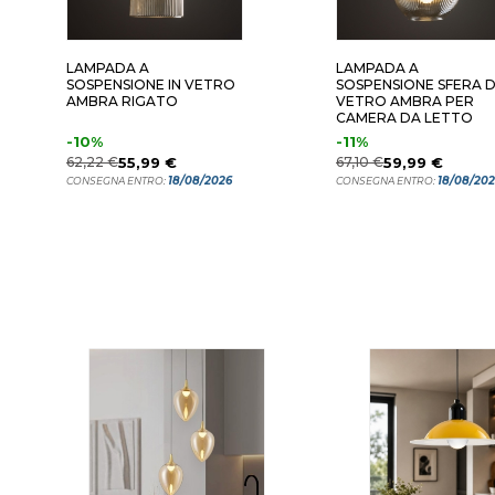
LAMPADA A
LAMPADA A
SOSPENSIONE IN VETRO
SOSPENSIONE SFERA D
AMBRA RIGATO
VETRO AMBRA PER
CAMERA DA LETTO
-10%
-11%
62,22 €
55,99 €
67,10 €
59,99 €
18/08/2026
18/08/20
CONSEGNA ENTRO:
CONSEGNA ENTRO: