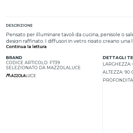
DESCRIZIONE
Pensato per illuminare tavoli da cucina, penisole o 
design raffinato. I diffusori in vetro rigato creano un
Continua la lettura
con dettagli dorati si inserisce facilmente in contesti 
Compatibile con 3 lampadine E14 con potenza elettr
BRAND
DETTAGLI TE
CODICE ARTICOLO: F739
LARGHEZZA:
SELEZIONATO DA MAZZOLALUCE
ALTEZZA:
90 
PROFONDITA'