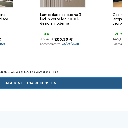
ina
Lampadario da cucina 3
Gea luce
disco
luci in vetro led 3000k
lampadar
design moderna
vetro 3 l
-10%
-20%
€
317,45 €
285,99 €
445,00 
2026
28/08/2026
Consegna entro:
Consegna e
NSIONE PER QUESTO PRODOTTO
AGGIUNGI UNA RECENSIONE