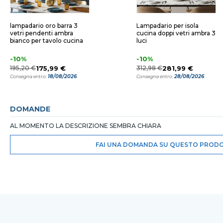
lampadario oro barra 3
Lampadario per isola
vetri pendenti ambra
cucina doppi vetri ambra 3
bianco per tavolo cucina
luci
-10%
-10%
195,20 €
175,99 €
312,98 €
281,99 €
18/08/2026
28/08/2026
Consegna entro:
Consegna entro:
DOMANDE
AL MOMENTO LA DESCRIZIONE SEMBRA CHIARA
FAI UNA DOMANDA SU QUESTO PROD