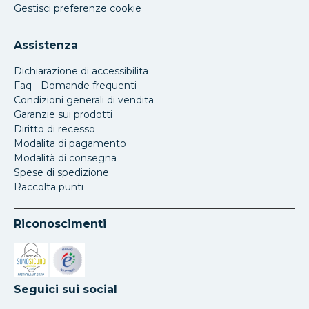
Gestisci preferenze cookie
Assistenza
Dichiarazione di accessibilita
Faq - Domande frequenti
Condizioni generali di vendita
Garanzie sui prodotti
Diritto di recesso
Modalita di pagamento
Modalità di consegna
Spese di spedizione
Raccolta punti
Riconoscimenti
Si apre in una nuova scheda
Si apre in una nuova scheda
Seguici sui social