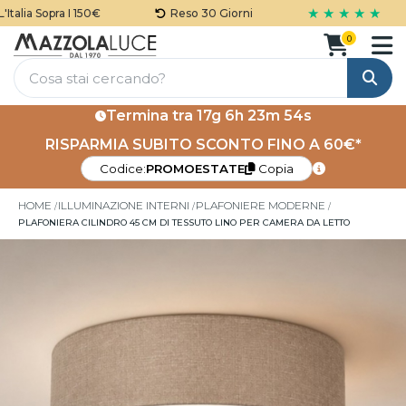
★ ★ ★ ★ ★
alia Sopra I 150€
Reso 30 Giorni
0
Cerca
Termina tra
17g 6h 23m 53s
RISPARMIA SUBITO SCONTO FINO A 60€*
Codice:
PROMOESTATE
Copia
HOME
ILLUMINAZIONE INTERNI
PLAFONIERE MODERNE
PLAFONIERA CILINDRO 45 CM DI TESSUTO LINO PER CAMERA DA LETTO