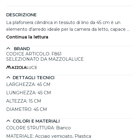
DESCRIZIONE
La plafoniera cilindrica in tessuto di lino da 45 cm è un
elemento d'arredo ideale per la camera da letto, capace di
coniugare funzionalità ed estetica. Realizzata con un
Continua la lettura
telaio in acciaio verniciato e plastica, presenta una finitura
BRAND
bianca che si integra perfettamente in ambienti dal design
CODICE ARTICOLO: F861
boho, classico o minimalista. La sua lampada, con attacco
SELEZIONATO DA MAZZOLALUCE
E27, offre la possibilità di scegliere la luce più adatta,
permettendo di personalizzare l'atmosfera della stanza.
Con una protezione IP20, è adatta per ambienti interni e
DETTAGLI TECNICI
garantisce una facile installazione grazie all'assemblaggio
LARGHEZZA:
45 CM
magnetico del paralume. Grazie alla sua dimmerabilità, può
LUNGHEZZA:
45 CM
adattarsi a diverse esigenze di illuminazione, rendendo
ALTEZZA:
15 CM
ogni momento speciale.
DIAMETRO:
45 CM
COLORI E MATERIALI
COLORE STRUTTURA:
Bianco
MATERIALE:
Acciaio verniciato, Plastica