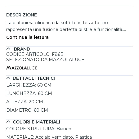
DESCRIZIONE
La plafoniera cilindrica da soffitto in tessuto lino
rappresenta una fusione perfetta di stile e funzionalità.
Con un diametro di 60 cm, questo apparecchio di
Continua la lettura
illuminazione si distingue per la sua eleganza minimalista,
BRAND
arricchita da un design boho e scandic-eco. Il paralume di
CODICE ARTICOLO: F86B
colore beige, realizzato in tessuto di lino, diffonde una luce
SELEZIONATO DA MAZZOLALUCE
calda e accogliente, ideale per creare atmosfere rilassanti
in ambienti come soggiorni, camere da letto o spazi di
lavoro. La struttura in acciaio verniciato bianco garantisce
DETTAGLI TECNICI
robustezza e durata, mentre il montaggio facile grazie a
LARGHEZZA:
60 CM
una speciale tecnologia di assemblaggio magnetico rende
LUNGHEZZA:
60 CM
l'installazione un gioco da ragazzi. Con una potenza
ALTEZZA:
20 CM
massima di 15W, è possibile personalizzare la temperatura
DIAMETRO:
60 CM
della luce a seconda della lampadina scelta, rendendo
questa plafoniera un'opzione versatile per ogni esigenza di
COLORI E MATERIALI
illuminazione.
COLORE STRUTTURA:
Bianco
MATERIALE:
Acciaio verniciato, Plastica