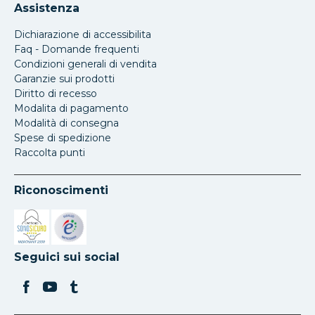
Assistenza
Dichiarazione di accessibilita
Faq - Domande frequenti
Condizioni generali di vendita
Garanzie sui prodotti
Diritto di recesso
Modalita di pagamento
Modalità di consegna
Spese di spedizione
Raccolta punti
Riconoscimenti
Si apre in una nuova scheda
Si apre in una nuova scheda
Seguici sui social