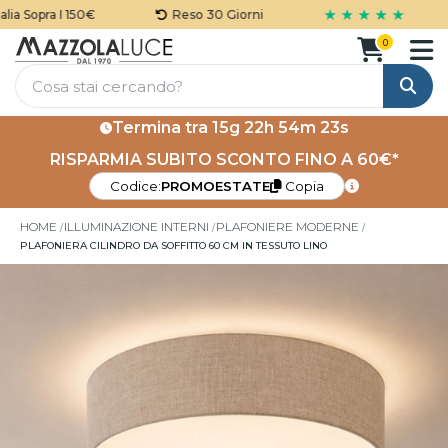
★ ★ ★ ★ ★
a Sopra I 150€
Reso 30 Giorni
0
Cerca
Termina tra
15g 22h 54m 23s
RISPARMIA SUBITO SCONTO FINO A 60€*
Codice:
PROMOESTATE
Copia
HOME
ILLUMINAZIONE INTERNI
PLAFONIERE MODERNE
PLAFONIERA CILINDRO DA SOFFITTO 60 CM IN TESSUTO LINO