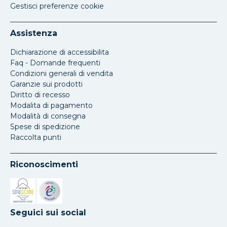
Gestisci preferenze cookie
Assistenza
Dichiarazione di accessibilita
Faq - Domande frequenti
Condizioni generali di vendita
Garanzie sui prodotti
Diritto di recesso
Modalita di pagamento
Modalità di consegna
Spese di spedizione
Raccolta punti
Riconoscimenti
Si apre in una nuova scheda
Si apre in una nuova scheda
Seguici sui social