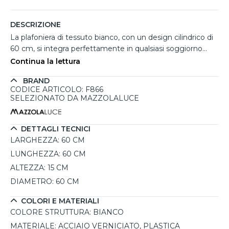
DESCRIZIONE
La plafoniera di tessuto bianco, con un design cilindrico di
60 cm, si integra perfettamente in qualsiasi soggiorno
moderno, conferendo un tocco di eleganza e luminosità.
Continua la lettura
Realizzata in acciaio verniciato e plastica, questa lampada
BRAND
presenta un paralume di un bianco puro che riflette la luce
CODICE ARTICOLO: F866
in maniera delicata, creando un'atmosfera accogliente. La
SELEZIONATO DA MAZZOLALUCE
sua versatilità è accentuata dalla possibilità di utilizzarla in
stili decorativi come Hampton, classico, moderno e
scandinavo. Grazie alla protezione IP20, è adatta per
DETTAGLI TECNICI
ambienti interni, mentre il montaggio semplice e la
LARGHEZZA:
60 CM
funzione di assemblaggio rapido del paralume tramite
LUNGHEZZA:
60 CM
magneti la rendono estremamente pratica. La plafoniera è
ALTEZZA:
15 CM
dimmerabile, permettendo di personalizzare l'intensità
DIAMETRO:
60 CM
luminosa a seconda delle esigenze, e supporta lampadine
E27 fino a un massimo di 15W LED, offrendo così una
COLORI E MATERIALI
grande flessibilità nella scelta della fonte luminosa.
COLORE STRUTTURA:
BIANCO
MATERIALE:
ACCIAIO VERNICIATO, PLASTICA