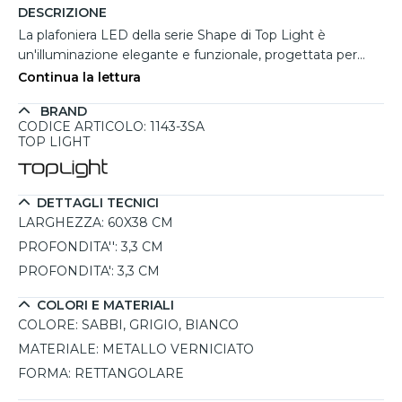
DESCRIZIONE
La plafoniera LED della serie Shape di Top Light è
un'illuminazione elegante e funzionale, progettata per
ambienti di medie dimensioni come cucine, corridoi,
Continua la lettura
camere da letto o uffici. Realizzata in metallo verniciato
BRAND
color sabbia, con la possibilità di scegliere anche tra le
CODICE ARTICOLO: 1143-3SA
varianti grigio o bianco, questa plafoniera a 3 luci è perfetta
TOP LIGHT
per essere installata a soffitto, in abbinamento ad altri
prodotti della stessa collezione. Grazie all'attacco GX53,
consente l'inserimento di lampadine intercambiabili,
DETTAGLI TECNICI
facilmente reperibili sul mercato, e garantisce
LARGHEZZA:
60X38 CM
un'illuminazione diretta verso il basso, con una resa
PROFONDITA'':
3,3 CM
luminosa di 2190 lumen. La sua estetica moderna si sposa
PROFONDITA':
3,3 CM
perfettamente con il design minimalista, mentre la
protezione IP20 assicura una lunga durata e affidabilità.
COLORI E MATERIALI
Un'ottima scelta per chi cerca una soluzione versatile e di
COLORE:
SABBI, GRIGIO, BIANCO
qualità per l'illuminazione di ogni ambiente.
MATERIALE:
METALLO VERNICIATO
FORMA:
RETTANGOLARE