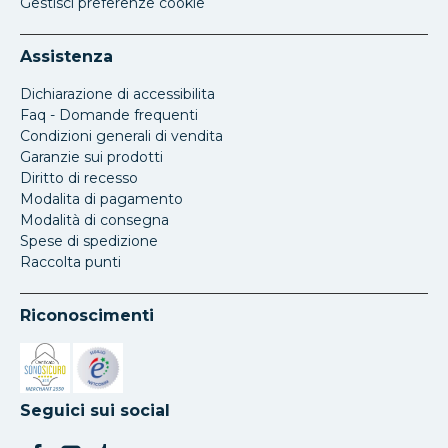
Gestisci preferenze cookie
Assistenza
Dichiarazione di accessibilita
Faq - Domande frequenti
Condizioni generali di vendita
Garanzie sui prodotti
Diritto di recesso
Modalita di pagamento
Modalità di consegna
Spese di spedizione
Raccolta punti
Riconoscimenti
Si apre in una nuova scheda
Si apre in una nuova scheda
Seguici sui social