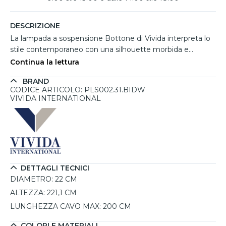
DESCRIZIONE
La lampada a sospensione Bottone di Vivida interpreta lo
stile contemporaneo con una silhouette morbida e
compatta, ispirata alla forma di un piccolo vaso
Continua la lettura
arrotondato. La struttura in alluminio con finitura soft
BRAND
touch bianca dona eleganza e una piacevole sensazione
CODICE ARTICOLO: PLS002.31.BIDW
materica, perfetta per ambienti moderni e raffinati. Dotata
VIVIDA INTERNATIONAL
di LED integrato da 24W, offre una luce biemissione con
illuminazione diretta verso il basso e diffusione verso l'alto,
creando un effetto luminoso equilibrato e accogliente.
Ideale sopra tavoli da pranzo, penisole o isole cucina, può
essere installata anche in serie. Il telecomando incluso
permette di regolare intensità luminosa e temperatura
DETTAGLI TECNICI
colore da 2700K a 4000K.
DIAMETRO:
22 CM
ALTEZZA:
221,1 CM
LUNGHEZZA CAVO MAX:
200 CM
COLORI E MATERIALI