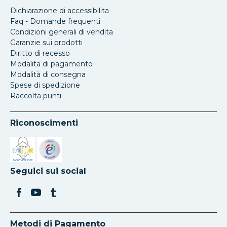
Dichiarazione di accessibilita
Faq - Domande frequenti
Condizioni generali di vendita
Garanzie sui prodotti
Diritto di recesso
Modalita di pagamento
Modalità di consegna
Spese di spedizione
Raccolta punti
Riconoscimenti
Si apre in una nuova scheda
Si apre in una nuova scheda
Seguici sui social
Metodi di Pagamento