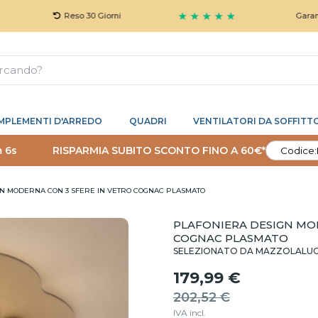
★ ★ ★ ★ ★
Reso 30 Giorni
Garanzia 5 Ann
MPLEMENTI D'ARREDO
QUADRI
VENTILATORI DA SOFFITT
m 5s
RISPARMIA SUBITO SCONTO FINO A 60€*
Codice:
N MODERNA CON 3 SFERE IN VETRO COGNAC PLASMATO
PLAFONIERA DESIGN MO
COGNAC PLASMATO
SELEZIONATO DA MAZZOLALU
179,99 €
202,52 €
IVA incl.