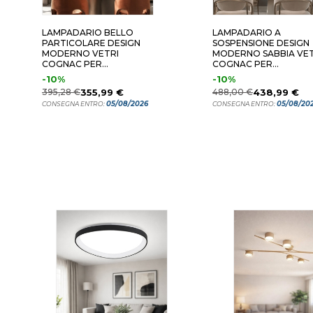
LAMPADARIO BELLO
LAMPADARIO A
PARTICOLARE DESIGN
SOSPENSIONE DESIGN
MODERNO VETRI
MODERNO SABBIA VET
COGNAC PER
COGNAC PER
SOGGIORNO
SOGGIORNO
-10%
-10%
395,28 €
355,99 €
488,00 €
438,99 €
05/08/2026
05/08/20
CONSEGNA ENTRO:
CONSEGNA ENTRO: