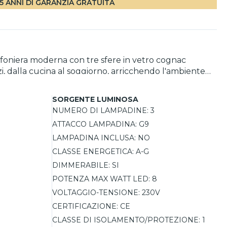
5 ANNI DI GARANZIA GRATUITA
afoniera moderna con tre sfere in vetro cognac
, dalla cucina al soggiorno, arricchendo l'ambiente
ere in vetro trasparente conferiscono un tocco di
ra permette di personalizzare l'intensità luminosa in
SORGENTE LUMINOSA
NUMERO DI LAMPADINE:
3
ATTACCO LAMPADINA:
G9
LAMPADINA INCLUSA:
NO
CLASSE ENERGETICA:
A-G
DIMMERABILE:
SI
POTENZA MAX WATT LED:
8
VOLTAGGIO-TENSIONE:
230V
CERTIFICAZIONE:
CE
CLASSE DI ISOLAMENTO/PROTEZIONE:
1