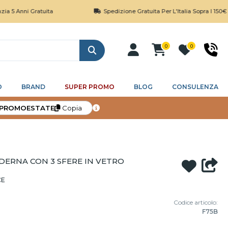
i Gratuita
Spedizione Gratuita Per L'Italia Sopra I 150€
0
0
Cerca
O
BRAND
SUPER PROMO
BLOG
CONSULENZA
PROMOESTATE
Copia
DERNA CON 3 SFERE IN VETRO
CE
Codice articolo:
F75B