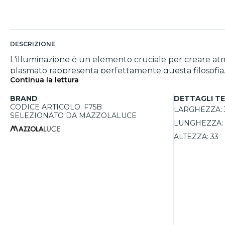
DESCRIZIONE
L'illuminazione è un elemento cruciale per creare atm
plasmato rappresenta perfettamente questa filosofia. 
Continua la lettura
con la sua luce calda e avvolgente. La struttura realiz
raffinatezza. Con un massimo di 8W per lampadina e la 
BRAND
DETTAGLI TE
base alle esigenze. È perfetta per chi cerca un’illumin
CODICE ARTICOLO: F75B
LARGHEZZA:
SELEZIONATO DA MAZZOLALUCE
LUNGHEZZA:
ALTEZZA:
33