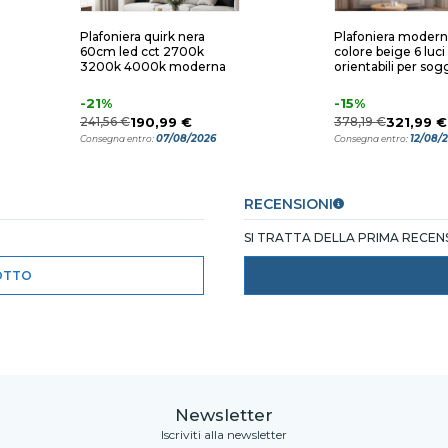
Plafoniera quirk nera
Plafoniera moder
60cm led cct 2700k
colore beige 6 luci
3200k 4000k moderna
orientabili per sog
-21%
-15%
241,56 €
190,99 €
378,19 €
321,99 €
07/08/2026
12/08/
Consegna entro:
Consegna entro:
RECENSIONI
SI TRATTA DELLA PRIMA RECE
OTTO
Newsletter
Iscriviti alla newsletter