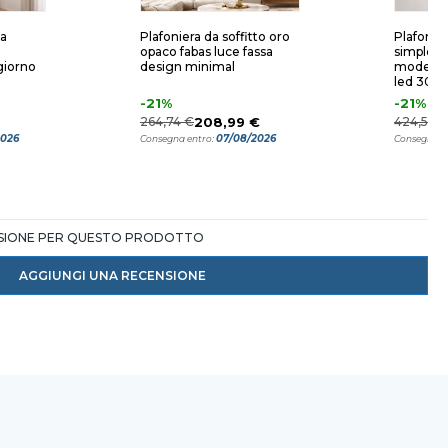
na
Plafoniera da soffitto oro
Plafonier
opaco fabas luce fassa
simplon 
giorno
design minimal
moderna
led 300
-21%
-21%
264,74 €
208,99 €
424,56 €
2026
07/08/2026
Consegna entro:
Consegna e
NSIONE PER QUESTO PRODOTTO
AGGIUNGI UNA RECENSIONE