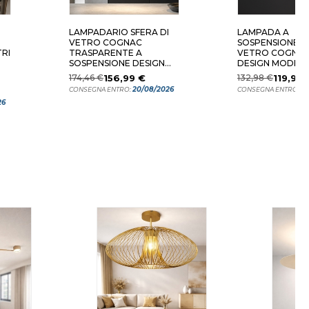
LAMPADARIO SFERA DI
LAMPADA A
VETRO COGNAC
SOSPENSIONE SF
RI
TRASPARENTE A
VETRO COGNAC
SOSPENSIONE DESIGN
DESIGN MODER
MODERNO
174,46 €
156,99 €
132,98 €
119,99 
20/08/2026
12
CONSEGNA ENTRO:
CONSEGNA ENTRO:
26