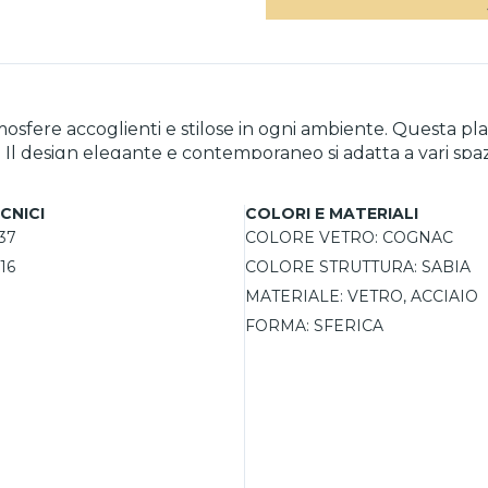
osfere accoglienti e stilose in ogni ambiente. Questa pl
Il design elegante e contemporaneo si adatta a vari spazi
zata in acciaio verniciato offre robustezza, mentre le sf
possibilità di dimmerare l’illuminazione, questa plafonie
CNICI
COLORI E MATERIALI
azione funzionale senza rinunciare allo stile.
37
COLORE VETRO:
COGNAC
16
COLORE STRUTTURA:
SABIA
MATERIALE:
VETRO, ACCIAIO
FORMA:
SFERICA