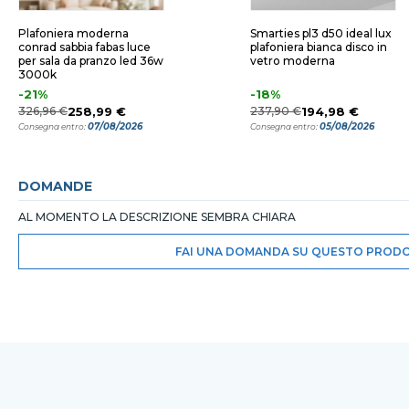
Plafoniera moderna
Smarties pl3 d50 ideal lux
conrad sabbia fabas luce
plafoniera bianca disco in
per sala da pranzo led 36w
vetro moderna
3000k
-21%
-18%
326,96 €
258,99 €
237,90 €
194,98 €
07/08/2026
05/08/2026
Consegna entro:
Consegna entro:
DOMANDE
AL MOMENTO LA DESCRIZIONE SEMBRA CHIARA
FAI UNA DOMANDA SU QUESTO PROD