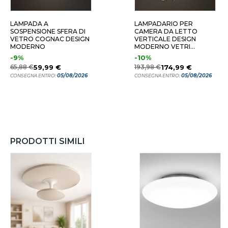
LAMPADA A
LAMPADARIO PER
SOSPENSIONE SFERA DI
CAMERA DA LETTO
VETRO COGNAC DESIGN
VERTICALE DESIGN
MODERNO
MODERNO VETRI
COGNAC
-9%
-10%
65,88 €
59,99 €
193,98 €
174,99 €
05/08/2026
05/08/2026
CONSEGNA ENTRO:
CONSEGNA ENTRO:
PRODOTTI SIMILI