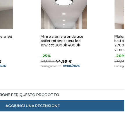
nera led
Mini plafoniera ondaluce
Plafonie
boiler rotonda nera led
bottone p
10w cct 3000k 4000k
2700k 3
dimmera
telecoma
-25%
-20%
cm
€
60,00 €
44,99 €
241,56 €
2026
10/08/2026
Consegna entro:
Consegna e
NSIONE PER QUESTO PRODOTTO
AGGIUNGI UNA RECENSIONE