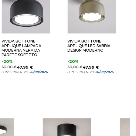
 BIANCO
35 CM NERO
35 CM PET
VIVIDA BOTTONE
VIVIDA BOTTONE
V
APPLIQUE LAMPADA
APPLIQUE LED SABBIA
A
MODERNA NERA DA
DESIGN MODERNO
M
PARETE SOFFITTO
P
-20%
-20%
6
60,00 €
47,99 €
60,00 €
47,99 €
C
20/08/2026
20/08/2026
CONSEGNA ENTRO:
CONSEGNA ENTRO: