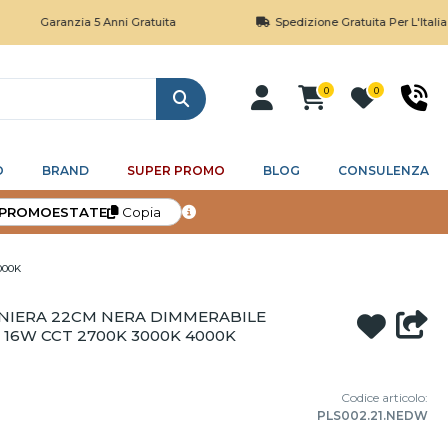
aranzia 5 Anni Gratuita
Spedizione Gratuita Per L'Italia Sopra I 
0
0
Cerca
O
BRAND
SUPER PROMO
BLOG
CONSULENZA
PROMOESTATE
Copia
000K
NIERA 22CM NERA DIMMERABILE
16W CCT 2700K 3000K 4000K
Codice articolo:
PLS002.21.NEDW