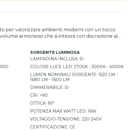
etto per valorizzare ambienti moderni con un tocco
 volume armonioso che si integra con discrezione al
la ideale per soggiorni, cucine e corridoi dal gusto
omando incluso permette di regolare intensità luminosa
SORGENTE LUMINOSA
lazioni multiple in serie.
LAMPADINA INCLUSA:
SI
ERRO
COLORE LUCE LED:
2700K - 3000K - 4000K
LUMEN NOMINALI SORGENTE:
1520 LM -
1680 LM - 1600 LM
DIMMERABILE:
SI
CRI:
>90
OTTICA:
95°
POTENZA MAX WATT LED:
16W
VOLTAGGIO-TENSIONE:
220-240V
CERTIFICAZIONE:
CE