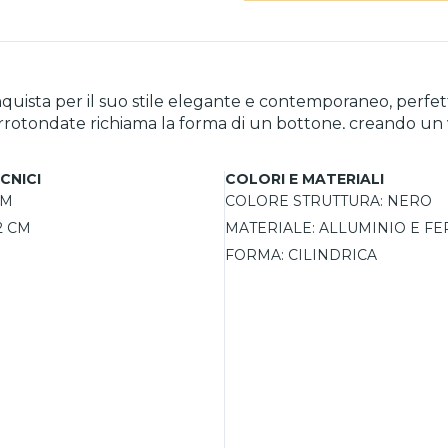
onquista per il suo stile elegante e contemporaneo, perf
e arrotondate richiama la forma di un bottone, creando un
 del design e dona profondità visiva all'ambiente, rendendo
 molto apprezzata per la sua versatilità: grazie al telec
CNICI
COLORI E MATERIALI
uce a ogni esigenza quotidiana. Perfetta anche per instal
CM
COLORE STRUTTURA:
NERO
2 CM
MATERIALE:
ALLUMINIO E F
FORMA:
CILINDRICA