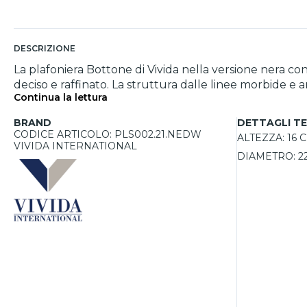
DESCRIZIONE
La plafoniera Bottone di Vivida nella versione nera c
deciso e raffinato. La struttura dalle linee morbide 
Continua la lettura
soffitto. La finitura soft touch nera esalta la purezza
minimal o ricercato. Dotata di led integrato da 16W, è
BRAND
DETTAGLI TE
e temperatura colore da 2700K a 4000K, adattando la l
CODICE ARTICOLO: PLS002.21.NEDW
ALTEZZA:
16 
VIVIDA INTERNATIONAL
DIAMETRO:
2