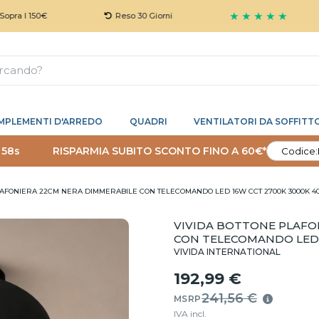
★ ★ ★ ★ ★
50€
Reso 30 Giorni
G
MPLEMENTI D'ARREDO
QUADRI
VENTILATORI DA SOFFITT
 57s
RISPARMIA SUBITO SCONTO FINO A 60€*
Codice:
LAFONIERA 22CM NERA DIMMERABILE CON TELECOMANDO LED 16W CCT 2700K 3000K 4
VIVIDA BOTTONE PLAFO
CON TELECOMANDO LED 
VIVIDA INTERNATIONAL
192,99 €
241,56 €
MSRP
IVA incl.