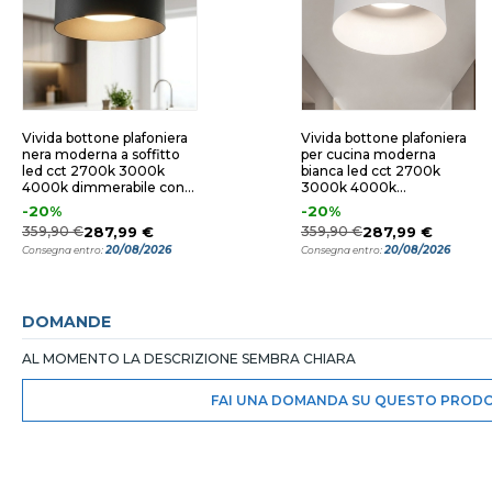
Vivida bottone plafoniera
Vivida bottone plafoniera
nera moderna a soffitto
per cucina moderna
led cct 2700k 3000k
bianca led cct 2700k
4000k dimmerabile con
3000k 4000k
telecomando
dimmerabile con
-20%
-20%
telecomando
359,90 €
287,99 €
359,90 €
287,99 €
20/08/2026
20/08/2026
Consegna entro:
Consegna entro:
DOMANDE
AL MOMENTO LA DESCRIZIONE SEMBRA CHIARA
FAI UNA DOMANDA SU QUESTO PROD