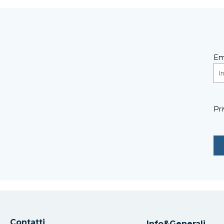
Em
Pri
Contatti
Info&Generali