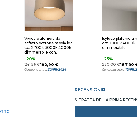
Vivida plafoniera da
Isyluce plafoniera 
soffitto bottone sabbia led
cct 3000k 4000k
cct 2700k 3000k 4000k
dimmerabile
dimmerabile con
telecomando 22cm
-20%
-25%
241,56 €
192,99 €
250,00 €
187,99 
20/08/2026
10/08/
Consegna entro:
Consegna entro:
RECENSIONI
SI TRATTA DELLA PRIMA RECE
OTTO