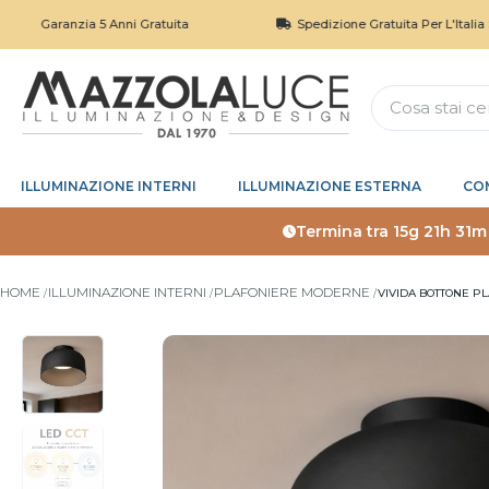
ranzia 5 Anni Gratuita
Spedizione Gratuita Per L'Italia Sopra I 1
ILLUMINAZIONE INTERNI
ILLUMINAZIONE ESTERNA
CO
Termina tra
15g 21h 31m
HOME
ILLUMINAZIONE INTERNI
PLAFONIERE MODERNE
VIVIDA BOTTONE P