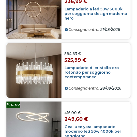
236,99 €
Lampadario a led 50w 3000k
per soggiorno design moderno
nero
Consegna entro:
21/08/2026
584,63 €
525,99 €
Lampadario di cristallo oro
rotondo per soggiorno
contemporaneo
Consegna entro:
28/08/2026
Promo
416,00 €
249,60 €
Gea luce yara lampadario
moderno led 50w 4000k per
soggiorno