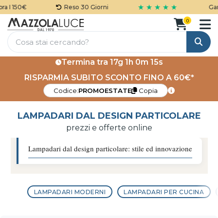
★ ★ ★ ★ ★
Reso 30 Giorni
Garanzia 5 A
0
Cerca
Termina tra
17g 1h 0m 13s
RISPARMIA SUBITO SCONTO FINO A 60€*
Codice:
PROMOESTATE
Copia
LAMPADARI DAL DESIGN PARTICOLARE
prezzi e offerte online
Lampadari dal design particolare: stile ed innovazione
LAMPADARI MODERNI
LAMPADARI PER CUCINA