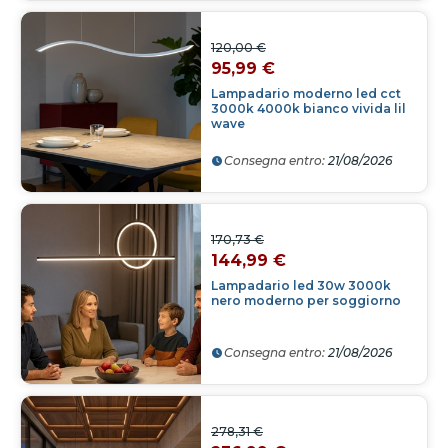
120,00 €
95,99 €
Lampadario moderno led cct
3000k 4000k bianco vivida lil
wave
Consegna entro:
21/08/2026
170,73 €
144,99 €
Lampadario led 30w 3000k
nero moderno per soggiorno
Consegna entro:
21/08/2026
278,31 €