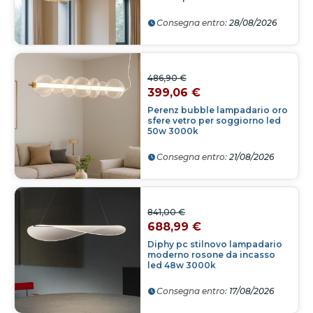
Consegna entro:
28/08/2026
486,90 €
399,06 €
Perenz bubble lampadario oro
sfere vetro per soggiorno led
50w 3000k
Consegna entro:
21/08/2026
841,00 €
688,99 €
Diphy pc stilnovo lampadario
moderno rosone da incasso
led 48w 3000k
Consegna entro:
17/08/2026