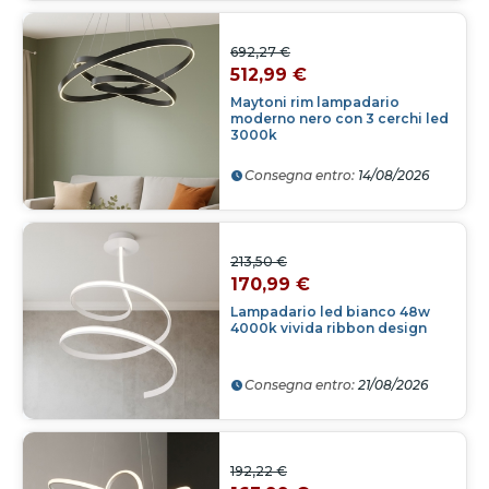
692,27 €
512,99 €
Maytoni rim lampadario
moderno nero con 3 cerchi led
3000k
Consegna entro:
14/08/2026
213,50 €
170,99 €
Lampadario led bianco 48w
4000k vivida ribbon design
Consegna entro:
21/08/2026
192,22 €