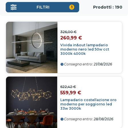
Prodotti : 190
FILTRI
1
326,00 €
260,99 €
Vivida in&out lampadario
moderno nero led 50w cct
3000k 4000k
Consegna entro:
21/08/2026
622,42 €
559,99 €
Lampadario costellazione oro
moderno per soggiorno led
33w 3000k
Consegna entro:
28/08/2026