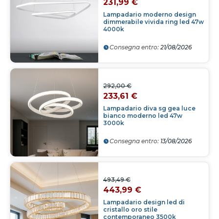
231,99 €
Lampadario moderno design
dimmerabile vivida ring led 47w
4000k
Consegna entro:
21/08/2026
292,00 €
233,61 €
Lampadario diva sg gea luce
bianco moderno led 47w
3000k
Consegna entro:
13/08/2026
493,49 €
443,99 €
Lampadario design led di
cristallo oro stile
contemporaneo 3500k