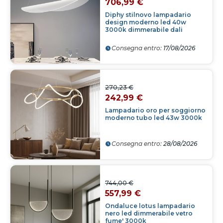
706,99 €
Diphy stilnovo lampadario
design moderno led 40w
3000k dimmerabile dali
Consegna entro:
17/08/2026
270,23 €
242,99 €
Lampadario oro per soggiorno
moderno tubo led 43w 3000k
Consegna entro:
28/08/2026
744,00 €
557,99 €
Ondaluce lotus lampadario
nero led dimmerabile vetro
fume' 3000k