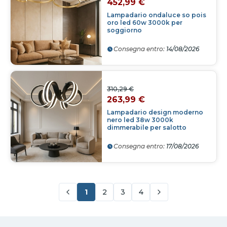
452,99 €
Lampadario ondaluce so pois
oro led 60w 3000k per
soggiorno
Consegna entro:
14/08/2026
310,29 €
263,99 €
Lampadario design moderno
nero led 38w 3000k
dimmerabile per salotto
Consegna entro:
17/08/2026
1
2
3
4